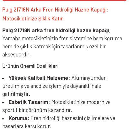
Puig 21718N Arka Fren Hidroliği Hazne Kapağı:
Smk Kask Vizör &
Aksesuarı
Motosikletinize Şıklık Katın
Puig 21718N arka fren hidroliği hazne kapağı
,
Spyder Kask Vizör &
Aksesuar
Yamaha motosikletinizin fren sistemine hem koruma
hem de şıklık katmak için tasarlanmış özel bir
Suomy Vizör &
Aksesuarları
aksesuardır.
Ürünün Önemli Özellikleri
VEXO Vizör & Aksesuarı
Yüksek Kaliteli Malzeme:
Alüminyumdan
Zeus Kask Vizör &
üretilmiş ve anodize işlemiyle dayanıklı hale
Aksesuar
getirilmiştir.
Estetik Tasarım:
Motosikletinize modern ve
sportif bir görünüm kazandırır.
Koruma:
Fren hidroliği haznesini çizilmelere ve
hasarlara karşı korur.