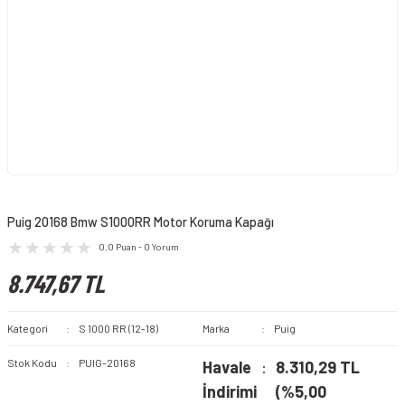
Puig 20168 Bmw S1000RR Motor Koruma Kapağı
0.0 Puan - 0 Yorum
8.747,67 TL
Kategori
S 1000 RR (12-18)
Marka
Puig
Stok Kodu
PUIG-20168
Havale
8.310,29 TL
İndirimi
(%5,00