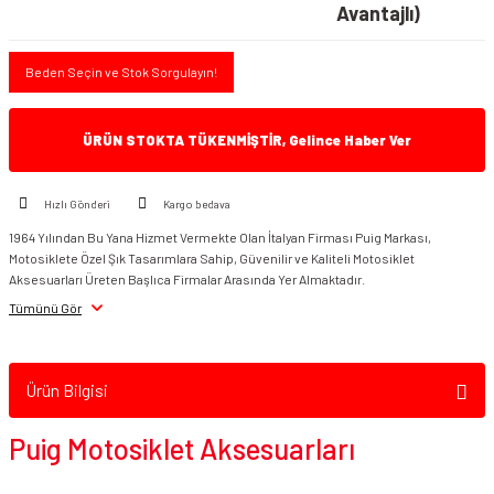
Avantajlı)
Beden Seçin ve Stok Sorgulayın!
ÜRÜN STOKTA TÜKENMİŞTİR, Gelince Haber Ver
Hızlı Gönderi
Kargo bedava
1964 Yılından Bu Yana Hizmet Vermekte Olan İtalyan Firması Puig Markası,
Motosiklete Özel Şık Tasarımlara Sahip, Güvenilir ve Kaliteli Motosiklet
Aksesuarları Üreten Başlıca Firmalar Arasında Yer Almaktadır.
Tümünü Gör
Ürün Bilgisi
Puig Motosiklet Aksesuarları