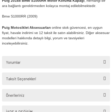
Puig 20168 Bmw S1000RR Motor Koruma Kapağı
, herhangi bir
ara bağlantı gerektirmeden kolayca montaj edilebilmektedir.
Bmw S1000RR (2009)
Puig Motosiklet Aksesuarları
online stok güvencesi, en uygun
fiyat, havale indirimi ve 12 taksit ile satın alabilirsiniz. Diğer aksesuar
modelleri hakkında detaylı bilgi, yorum ve tavsiyeleri
inceleyebilirsiniz.
Yorumlar
Taksit Seçenekleri
Bu ürüne ilk yorumu siz yapın!
Önerileriniz
Yorum Yaz
Bu ürünün fiyat bilgisi, resim, ürün açıklamalarında ve diğer konularda
yetersiz gördüğünüz noktaları öneri formunu kullanarak tarafımıza
İADE & DEĞİŞİM