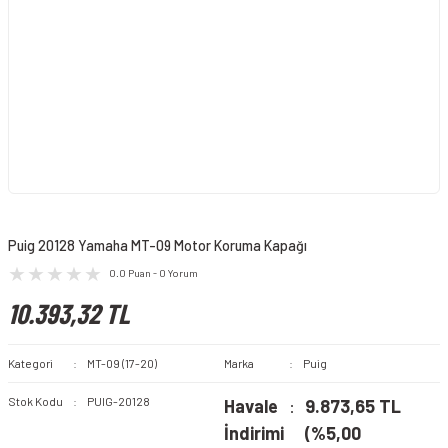
Puig 20128 Yamaha MT-09 Motor Koruma Kapağı
0.0 Puan - 0 Yorum
10.393,32 TL
Kategori
MT-09 (17-20)
Marka
Puig
Stok Kodu
PUIG-20128
Havale
9.873,65 TL
İndirimi
(%5,00