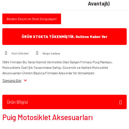
Avantajlı)
Beden Seçin ve Stok Sorgulayın!
ÜRÜN STOKTA TÜKENMİŞTİR, Gelince Haber Ver
Hızlı Gönderi
Kargo bedava
1964 Yılından Bu Yana Hizmet Vermekte Olan İtalyan Firması Puig Markası,
Motosiklete Özel Şık Tasarımlara Sahip, Güvenilir ve Kaliteli Motosiklet
Aksesuarları Üreten Başlıca Firmalar Arasında Yer Almaktadır.
Tümünü Gör
Ürün Bilgisi
Puig Motosiklet Aksesuarları