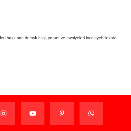
eri hakkında detaylı bilgi, yorum ve tavsiyeleri inceleyebilirsiniz.
ijinal ambalajında (paketi açılmamış ve kullanılmamış
ade edebilir veya değiştirebilirsiniz.