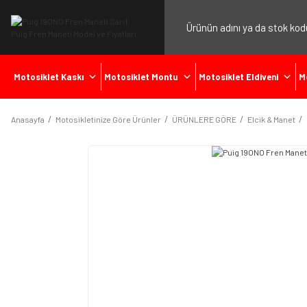
Motosiklet Kaskı
Motosiklet Montu
Motosiklet Eldiveni
M
Anasayfa
Motosikletinize Göre Ürünler
ÜRÜNLERE GÖRE
Elcik & Manet