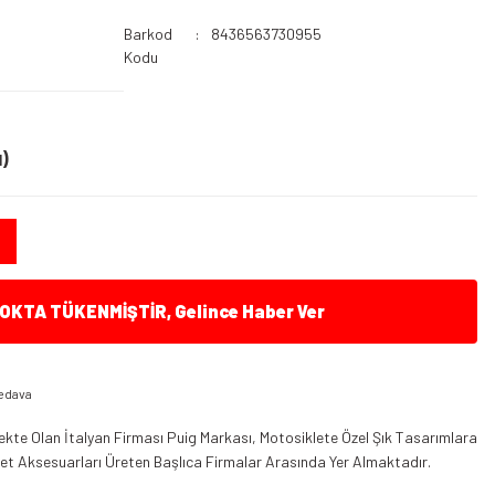
Barkod
8436563730955
Kodu
)
KTA TÜKENMİŞTİR, Gelince Haber Ver
edava
kte Olan İtalyan Firması Puig Markası, Motosiklete Özel Şık Tasarımlara
klet Aksesuarları Üreten Başlıca Firmalar Arasında Yer Almaktadır.