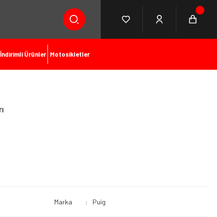
İndirimli Ürünler
Motosikletler
ı
Marka
Puig