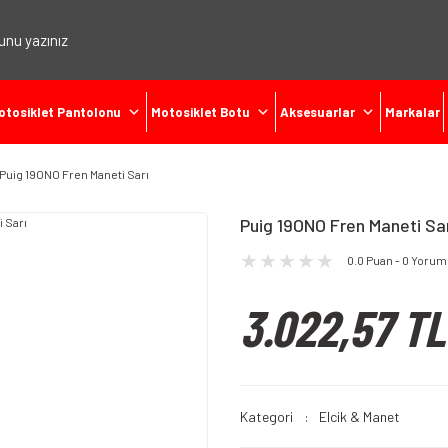
otosiklet Pantolonu
Motosiklet Botu
Aksesuarlar
Markalar
Puig 19ONO Fren Maneti Sarı
Puig 19ONO Fren Maneti Sar
0.0 Puan - 0 Yorum
3.022,57 TL
Kategori
Elcik & Manet