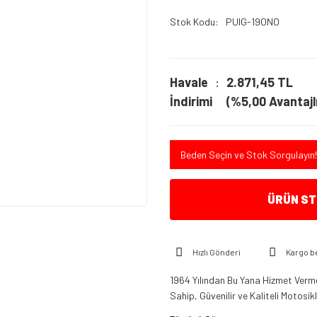
Stok Kodu
PUIG-19ONO
Havale
2.871,45 TL
İndirimi
(%5,00 Avantajlı
Beden Seçin ve Stok Sorgulayın!
ÜRÜN STO
Hızlı Gönderi
Kargo b
1964 Yılından Bu Yana Hizmet Verme
Sahip, Güvenilir ve Kaliteli Motosi