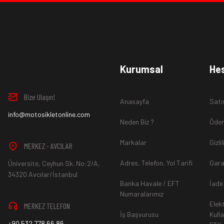
Ürün İadesi Nasıl Sağlanır ?
www.MotosikletOnline.com alışveriş sitesinden almış olduğ
Kurumsal
He
içinde teslim aldığınız şekli ile iade edebilirsiniz.
Bize Ulaşın!
Anasayfa
Satı
Aksi durum söz konusu olduğunda
info@motosikletonline.com
ürün "Yeniden Satışa” 
Neden Biz ?
Ödem
Markalar
Gizli
MERKEZ - AVCILAR
Adres, Telefon, Yol Tarifi
Gara
Üniversite, Ceyhun Sk. No:2/A,
*İade ve Değişim sürecinde ürünlerin
"Gönderici Ödemeli”
ola
34320 Avcılar/İstanbul
Banka Havale / EFT
İade
Numaralarımız
Elek
MERKEZ TELEFON
*
Ürün mağazamıza ulaştıktan sonra gerekli incelemelerin ardınd
İş Başvurusu
Kull
+90 532 778 66 86