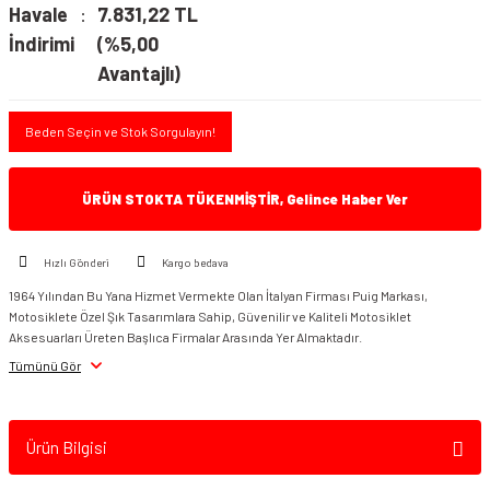
Havale
7.831,22 TL
İndirimi
(%5,00
Avantajlı)
Beden Seçin ve Stok Sorgulayın!
ÜRÜN STOKTA TÜKENMİŞTİR, Gelince Haber Ver
Hızlı Gönderi
Kargo bedava
1964 Yılından Bu Yana Hizmet Vermekte Olan İtalyan Firması Puig Markası,
Motosiklete Özel Şık Tasarımlara Sahip, Güvenilir ve Kaliteli Motosiklet
Aksesuarları Üreten Başlıca Firmalar Arasında Yer Almaktadır.
Tümünü Gör
Ürün Bilgisi