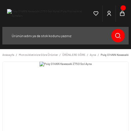
Anasayfa
Motosikletinize Göre Ürünler
ÜRÜNLERE GÖRE
Ayna
Puig 014NN Kawasaki Z