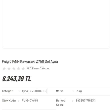
Puig 014NN Kawasaki Z750 Sol Ayna
0.0 Puan - 0 Yorum
8.243,39 TL
Kategori
Ayna
,
Z 750 (04-06)
Marka
Puig
Stok Kodu
PUIG-014NN
Barkod
8436571718334
Kodu