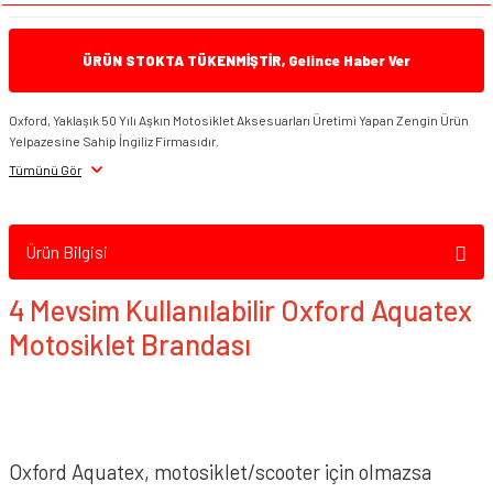
Beden
Beden
XL Beden
Smk Kask Vizör &
Aksesuarı
ÜRÜN STOKTA TÜKENMİŞTİR, Gelince Haber Ver
Spyder Kask Vizör &
Oxford, Yaklaşık 50 Yılı Aşkın Motosiklet Aksesuarları Üretimi Yapan Zengin Ürün
Aksesuar
Yelpazesine Sahip İngiliz Firmasıdır.
Tümünü Gör
Suomy Vizör &
Aksesuarları
Ürün Bilgisi
VEXO Vizör & Aksesuarı
4 Mevsim Kullanılabilir Oxford Aquatex
Zeus Kask Vizör &
Aksesuar
Motosiklet Brandası
Oxford Aquatex, motosiklet/scooter için olmazsa