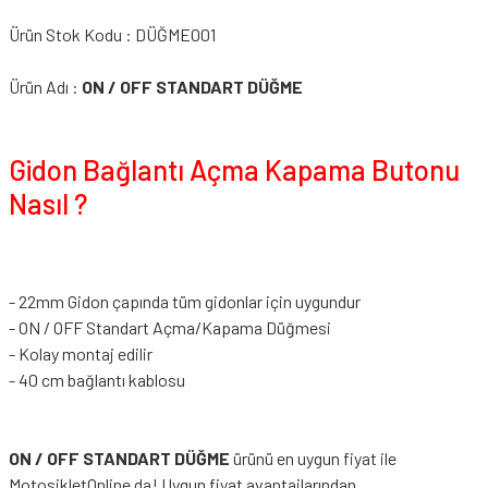
Ürün Stok Kodu : DÜĞME001
Smk Kask Vizör &
Aksesuarı
Ürün Adı :
ON / OFF STANDART DÜĞME
Spyder Kask Vizör &
Aksesuar
Gidon Bağlantı Açma Kapama Butonu
Suomy Vizör &
Nasıl ?
Aksesuarları
VEXO Vizör & Aksesuarı
- 22mm Gidon çapında tüm gidonlar için uygundur
Zeus Kask Vizör &
Aksesuar
- ON / OFF Standart Açma/Kapama Düğmesi
- Kolay montaj edilir
- 40 cm bağlantı kablosu
ON / OFF STANDART DÜĞME
ürünü en uygun fiyat ile
MotosikletOnline da! Uygun fiyat avantajlarından