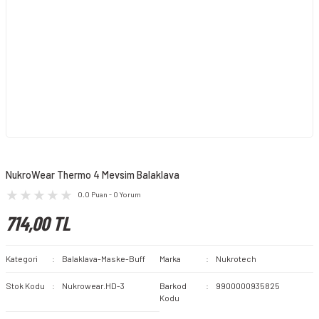
NukroWear Thermo 4 Mevsim Balaklava
0.0 Puan - 0 Yorum
714,00 TL
Kategori
Balaklava-Maske-Buff
Marka
Nukrotech
Stok Kodu
Nukrowear.HD-3
Barkod
9900000935825
Kodu