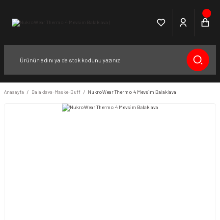
Anasayfa
Balaklava-Maske-Buff
NukroWear Thermo 4 Mevsim Balaklava