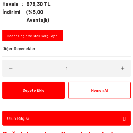
Havale
678,30 TL
İndirimi
(%5,00
Avantajlı)
Beden Seçin ve Stok Sorgulayın!
Diğer Seçenekler
Sepete Ekle
Hemen Al
Dainese Balaklava AGV (10pcs)
Ürün Bilgisi