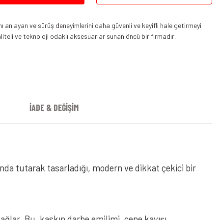
nı anlayan ve sürüş deneyimlerini daha güvenli ve keyifli hale getirmeyi
teli ve teknoloji odaklı aksesuarlar sunan öncü bir firmadır.
İADE & DEĞİŞİM
 Kapalı Kask Combat Yeşil Siyah
a tutarak tasarladığı, modern ve dikkat çekici bir
ğlar. Bu, kaskın darbe emilimi, çene kayışı