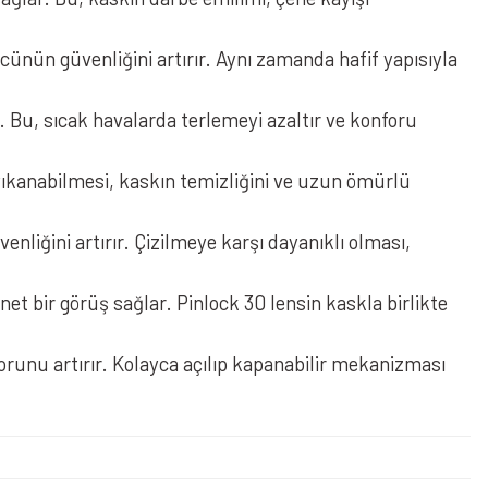
ünün güvenliğini artırır. Aynı zamanda hafif yapısıyla
. Bu, sıcak havalarda terlemeyi azaltır ve konforu
 yıkanabilmesi, kaskın temizliğini ve uzun ömürlü
nliğini artırır. Çizilmeye karşı dayanıklı olması,
ü Kapalı Kask Savage
 bir görüş sağlar. Pinlock 30 lensin kaskla birlikte
runu artırır. Kolayca açılıp kapanabilir mekanizması