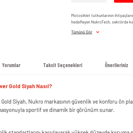
Motosiklet tutkunlarının ihtiyaçları
hedefleyen NukroTech, sektörde kali
Tümünü Gör
Yorumlar
Taksit Seçenekleri
Önerileriniz
er Gold Siyah Nasıl?
Nukrohelmet YM-853 Güneş Vizörlü
ld Siyah, Nukro markasının güvenlik ve konforu ön pland
nasyonuyla sportif ve dinamik bir görünüm sunar.
lik standartlarını karşılayarak yüksek düzeyde koruma sa