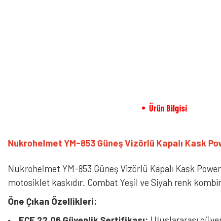
Ürün Bilgisi
Nukrohelmet YM-853 Güneş Vizörlü Kapalı Kask Pow
Nukrohelmet YM-853 Güneş Vizörlü Kapalı Kask Power Go
motosiklet kaskıdır. Combat Yeşil ve Siyah renk kombi
Öne Çıkan Özellikleri:
ECE 22.06 Güvenlik Sertifikası:
Uluslararası güven