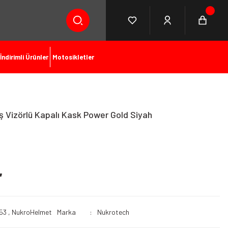
İndirimli Ürünler
Motosikletler
Vizörlü Kapalı Kask Power Gold Siyah
L
53
,
NukroHelmet
Marka
Nukrotech