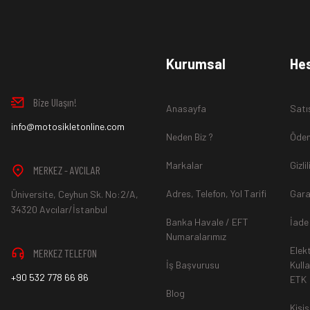
www.MotosikletOnline.com alışveriş sitesinden almış olduğ
Kurumsal
He
içinde teslim aldığınız şekli ile iade edebilirsiniz.
Bize Ulaşın!
Anasayfa
Satı
Aksi durum söz konusu olduğunda
info@motosikletonline.com
ürün "Yeniden Satışa” 
Neden Biz ?
Ödem
Markalar
Gizli
MERKEZ - AVCILAR
Adres, Telefon, Yol Tarifi
Gara
Üniversite, Ceyhun Sk. No:2/A,
*İade ve Değişim sürecinde ürünlerin
"Gönderici Ödemeli”
ola
34320 Avcılar/İstanbul
Banka Havale / EFT
İade
Numaralarımız
Elek
MERKEZ TELEFON
*
Ürün mağazamıza ulaştıktan sonra gerekli incelemelerin ardınd
İş Başvurusu
Kull
+90 532 778 66 86
ETK
hesaba ya da Kredi Kartına "Beş (5) ile On (10) iş günü” aras
Blog
durumlar ilgili bankanız ile yapılan sözleşme yükümlülüğüne ai
Kişis