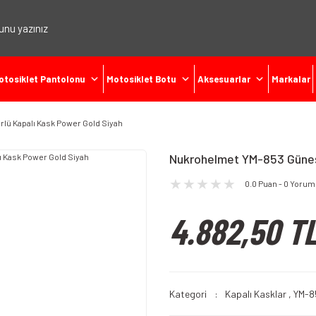
otosiklet Pantolonu
Motosiklet Botu
Aksesuarlar
Markalar
lü Kapalı Kask Power Gold Siyah
Nukrohelmet YM-853 Güneş 
0.0 Puan - 0 Yorum
4.882,50 T
Kategori
Kapalı Kasklar
,
YM-8