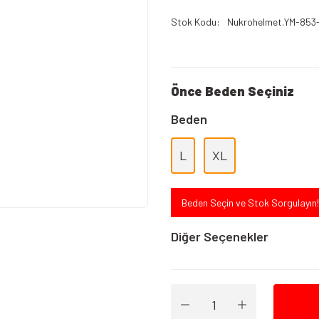
Stok Kodu
Nukrohelmet.YM-853
Önce Beden Seçiniz
Beden
L
XL
Beden Seçin ve Stok Sorgulayın!
Diğer Seçenekler