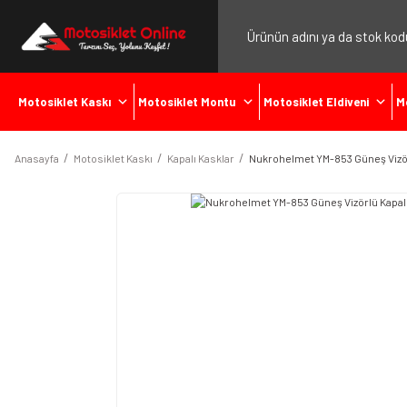
Motosiklet Kaskı
Motosiklet Montu
Motosiklet Eldiveni
M
Anasayfa
Motosiklet Kaskı
Kapalı Kasklar
Nukrohelmet YM-853 Güneş Vizör