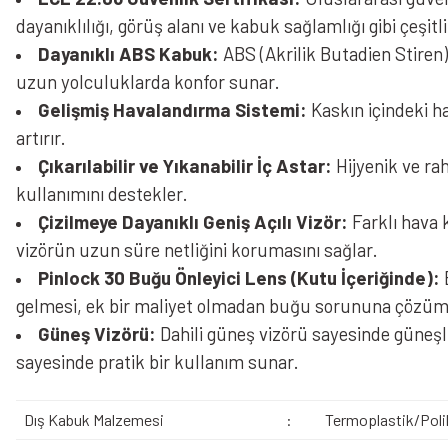
dayanıklılığı, görüş alanı ve kabuk sağlamlığı gibi çeşitl
Dayanıklı ABS Kabuk:
ABS (Akrilik Butadien Stiren)
uzun yolculuklarda konfor sunar.
Gelişmiş Havalandırma Sistemi:
Kaskın içindeki ha
artırır.
Çıkarılabilir ve Yıkanabilir İç Astar:
Hijyenik ve rah
kullanımını destekler.
Çizilmeye Dayanıklı Geniş Açılı Vizör:
Farklı hava k
vizörün uzun süre netliğini korumasını sağlar.
Pinlock 30 Buğu Önleyici Lens (Kutu İçeriğinde):
gelmesi, ek bir maliyet olmadan buğu sorununa çözüm
Güneş Vizörü:
Dahili güneş vizörü sayesinde güneşl
sayesinde pratik bir kullanım sunar.
Dış Kabuk Malzemesi
:
Termoplastik/Poli