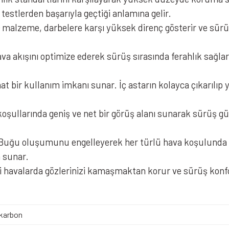
i testlerden başarıyla geçtiği anlamına gelir.
 malzeme, darbelere karşı yüksek direnç gösterir ve sürüc
va akışını optimize ederek sürüş sırasında ferahlık sağlar
at bir kullanım imkanı sunar. İç astarın kolayca çıkarılıp
oşullarında geniş ve net bir görüş alanı sunarak sürüş güve
Nukrohelmet YM-853 Güneş Vizörl
Buğu oluşumunu engelleyerek her türlü hava koşulunda net
 sunar.
i havalarda gözlerinizi kamaşmaktan korur ve sürüş konfo
karbon