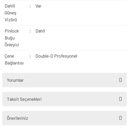
Dahili
:
Var
Güneş
Vizörü
Pinlock
:
Dahil
Buğu
Önleyici
Çene
:
Double-D Profesyonel
Bağlantısı
Yorumlar
Taksit Seçenekleri
Bu ürüne ilk yorumu siz yapın!
Önerileriniz
Yorum Yaz