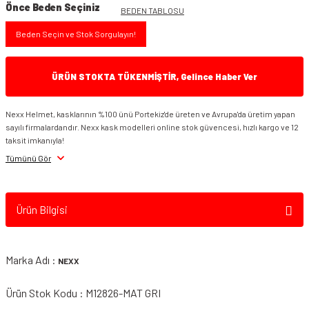
Önce Beden Seçiniz
BEDEN TABLOSU
Beden Seçin ve Stok Sorgulayın!
ÜRÜN STOKTA TÜKENMİŞTİR, Gelince Haber Ver
Nexx Helmet, kasklarının %100 ünü Portekiz'de üreten ve Avrupa'da üretim yapan
sayılı firmalardandır. Nexx kask modelleri online stok güvencesi, hızlı kargo ve 12
taksit imkanıyla!
Tümünü Gör
Ürün Bilgisi
Marka Adı :
NEXX
Ürün Stok Kodu : M12826-MAT GRI