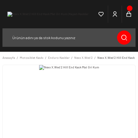
Anasayfa
Motosiklet Kaskı
Enduro Kasklar
Nexx X.Wed 2
Nexx X.Wed 2 Hill End Kask M