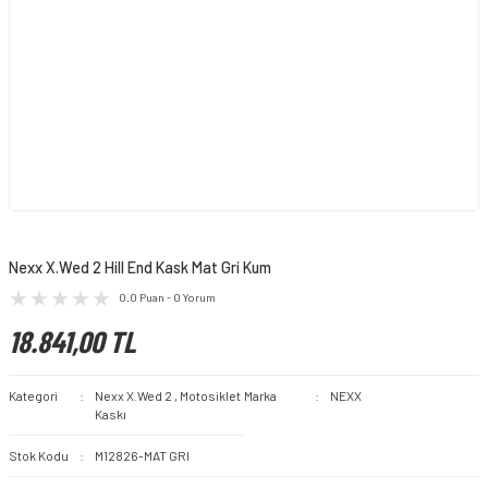
Nexx X.Wed 2 Hill End Kask Mat Gri Kum
0.0 Puan - 0 Yorum
18.841,00 TL
Kategori
Nexx X.Wed 2
,
Motosiklet
Marka
NEXX
Kaskı
Stok Kodu
M12826-MAT GRI