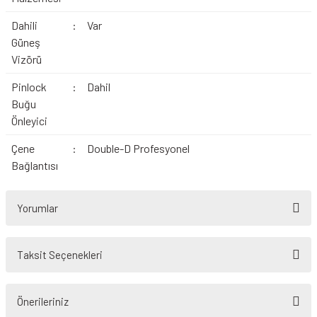
Dahili
:
Var
Güneş
Vizörü
Pinlock
:
Dahil
Buğu
Önleyici
Çene
:
Double-D Profesyonel
Bağlantısı
Yorumlar
Taksit Seçenekleri
Bu ürüne ilk yorumu siz yapın!
Önerileriniz
Yorum Yaz