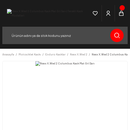
Anasayfa
Motosiklet Kaskı
Enduro Kasklar
Nexx X.Wed 2
Nexx X.Wed 2 Columbus Kask 