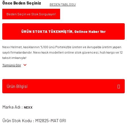
Önce Beden Seçiniz
BEDEN TABLOSU
Beden Seçin ve Stok Sorgulayın!
ÜRÜN STOKTA TÜKENMİŞTİR, Gelince Haber Ver
Nexx Helmet, kasklarının %100 ünü Portekiz'de üreten ve Avrupa'da üretim yapan
sayılı firmalardandır. Nexx kask modelleri online stok güvencesi, hızlı kargo ve 12
taksit imkanıyla!
Tümünü Gör
Ürün Bilgisi
Marka Adı :
NEXX
Ürün Stok Kodu : M12825-MAT GRI