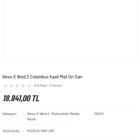
Nexx X.Wed 2 Columbus Kask Mat Gri Sarı
0.0 Puan - 0 Yorum
18.841,00 TL
Kategori
Nexx X.Wed 2
,
Motosiklet
Marka
NEXX
Kaskı
Stok Kodu
M12825-MAT GRI