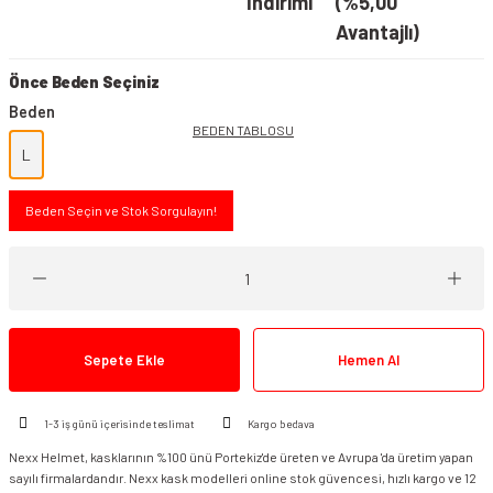
İndirimi
(%5,00
Avantajlı)
Önce Beden Seçiniz
Beden
BEDEN TABLOSU
L
Beden Seçin ve Stok Sorgulayın!
Sepete Ekle
Hemen Al
1-3 iş günü içerisinde teslimat
Kargo bedava
Nexx Helmet, kasklarının %100 ünü Portekiz'de üreten ve Avrupa 'da üretim yapan
sayılı firmalardandır. Nexx kask modelleri online stok güvencesi, hızlı kargo ve 12