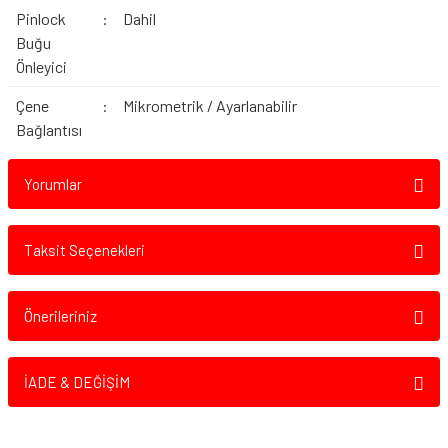
Pinlock
:
Dahil
Buğu
Önleyici
Çene
:
Mikrometrik / Ayarlanabilir
Bağlantısı
Yorumlar
Taksit Seçenekleri
Bu ürüne ilk yorumu siz yapın!
Önerileriniz
Yorum Yaz
Bu ürünün fiyat bilgisi, resim, ürün açıklamalarında ve diğer konularda
yetersiz gördüğünüz noktaları öneri formunu kullanarak tarafımıza
İADE & DEĞİŞİM
iletebilirsiniz.
Görüş ve önerileriniz için teşekkür ederiz.