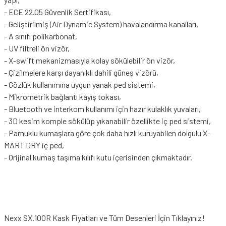
- ECE 22.05 Güvenlik Sertifikası,
- Geliştirilmiş (Air Dynamic System) havalandırma kanalları,
- A sınıfı polikarbonat,
- UV filtreli ön vizör,
- X-swift mekanizmasıyla kolay sökülebilir ön vizör,
- Çizilmelere karşı dayanıklı dahili güneş vizörü,
- Gözlük kullanımına uygun yanak ped sistemi,
- Mikrometrik bağlantı kayış tokası,
- Bluetooth ve interkom kullanımı için hazır kulaklık yuvaları,
- 3D kesim komple sökülüp yıkanabilir özellikte iç ped sistemi,
- Pamuklu kumaşlara göre çok daha hızlı kuruyabilen dolgulu X-
MART DRY iç ped,
- Orijinal kumaş taşıma kılıfı kutu içerisinden çıkmaktadır.
Nexx SX.100R Kask Fiyatları
ve Tüm Desenleri İçin Tıklayınız!