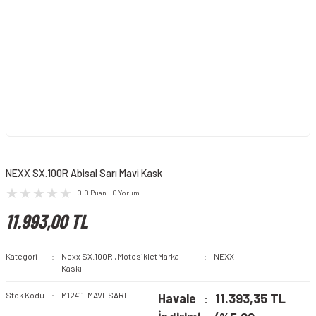
NEXX SX.100R Abisal Sarı Mavi Kask
0.0 Puan - 0 Yorum
11.993,00 TL
Kategori
Nexx SX.100R
,
Motosiklet
Marka
NEXX
Kaskı
Stok Kodu
M12411-MAVI-SARI
Havale
11.393,35 TL