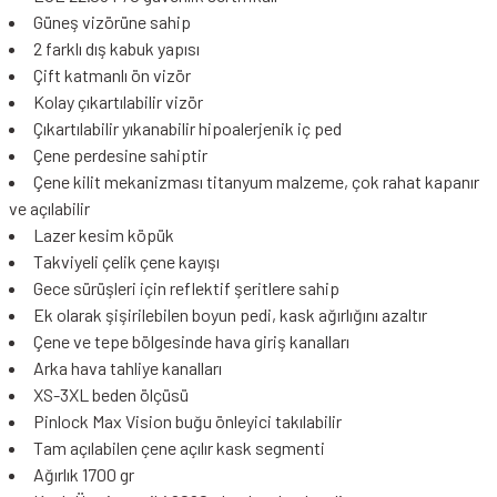
Güneş vizörüne sahip
2 farklı dış kabuk yapısı
Çift katmanlı ön vizör
Kolay çıkartılabilir vizör
Çıkartılabilir yıkanabilir hipoalerjenik iç ped
Çene perdesine sahiptir
Çene kilit mekanizması titanyum malzeme, çok rahat kapanır
ve açılabilir
Lazer kesim köpük
Takviyeli çelik çene kayışı
Gece sürüşleri için reflektif şeritlere sahip
Ek olarak şişirilebilen boyun pedi, kask ağırlığını azaltır
Çene ve tepe bölgesinde hava giriş kanalları
Arka hava tahliye kanalları
XS-3XL beden ölçüsü
Pinlock Max Vision buğu önleyici takılabilir
Tam açılabilen çene açılır kask segmenti
Ağırlık 1700 gr