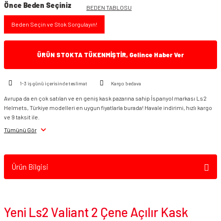
Önce Beden Seçiniz
BEDEN TABLOSU
Beden Seçin ve Stok Sorgulayın!
ÜRÜN STOKTA TÜKENMİŞTİR, Gelince Haber Ver
1-3 iş günü içerisinde teslimat
Kargo bedava
Avrupa da en çok satılan ve en geniş kask pazarına sahip İspanyol markası Ls2
Helmets, Türkiye modelleri en uygun fiyatlarla burada! Havale indirimi, hızlı kargo
ve 9 taksit ile.
Tümünü Gör
Ürün Bilgisi
Yeni Ls2 Valiant 2 Çene Açılır Kask