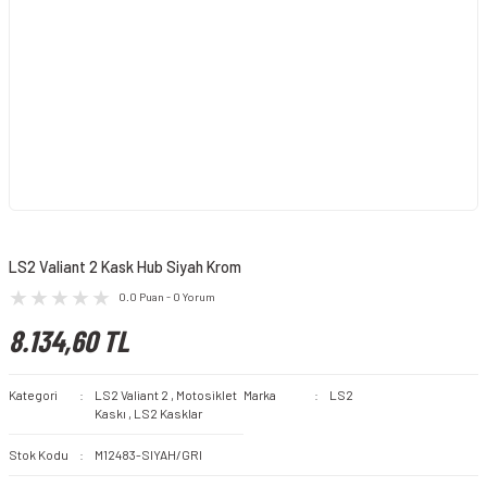
LS2 Valiant 2 Kask Hub Siyah Krom
0.0 Puan - 0 Yorum
8.134,60 TL
Kategori
LS2 Valiant 2
,
Motosiklet
Marka
LS2
Kaskı
,
LS2 Kasklar
Stok Kodu
M12483-SIYAH/GRI