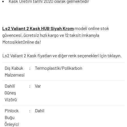
Kask Üretim tarihi 2020 olarak gelmektedir
Ls2 Valiant 2 Kask HUB Siyah Krom
modeli online stok
güvencesi, ücretsiz hızlı kargo ve 12 taksit imkanıyla
MotosikletOnline da!
Ls2 Valiant 2 Kask
fiyatları ve diğer renk seçenekleri için tıklayın.
Dış Kabuk
:
Termoplastik/Polikarbon
Malzemesi
Dahili
:
Var
Güneş
Vizörü
Pinlock
:
Dahil
Buğu
Önleyici