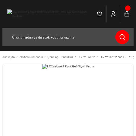
Anasayfa
Motosiklet Kaskı
Çene Açılır Kasklar
LS2 Valiant 2
LS2 Valiant 2 Kask Hub Si