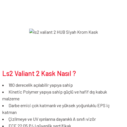
Ls2 Valiant 2 Kask Nasıl ?
180 derecelik açılabilir yapıya sahip
Kinetic Polymer yapıya sahip güçlü ve hafif dış kabuk
malzeme
Darbe emici çok katmanlı ve yüksek yoğunluklu EPS iç
katman
Çizilmeye ve UV ışınlarına dayanıklı A sınıfı vizör
ECE 22.05 P/J güvenlik sertifikalı