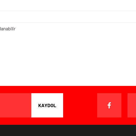
anabilir
iz gördüğünüz noktaları öneri formunu kullanarak tarafımıza iletebilirsiniz.
Bu ürüne ilk yorumu siz yapın!
Yorum Yaz
ışverişten herhangi bir sebeple memnun kalmadığınızda, ürünü or
 gün içinde, kargo ücreti alıcı müşteriye ait olmak kaydıyla ürünü i
KAYDOL