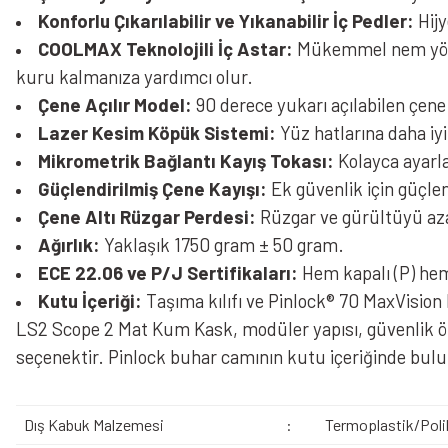
Konforlu Çıkarılabilir ve Yıkanabilir İç Pedler:
Hijy
COOLMAX Teknolojili İç Astar:
Mükemmel nem yönet
kuru kalmanıza yardımcı olur.
Çene Açılır Model:
90 derece yukarı açılabilen çene
Lazer Kesim Köpük Sistemi:
Yüz hatlarına daha iy
Mikrometrik Bağlantı Kayış Tokası:
Kolayca ayarla
Güçlendirilmiş Çene Kayışı:
Ek güvenlik için güçlen
Çene Altı Rüzgar Perdesi:
Rüzgar ve gürültüyü aza
Ağırlık:
Yaklaşık 1750 gram ± 50 gram.
ECE 22.06 ve P/J Sertifikaları:
Hem kapalı (P) hem 
Kutu İçeriği:
Taşıma kılıfı ve Pinlock® 70 MaxVision b
LS2 Scope 2 Mat Kum Kask, modüler yapısı, güvenlik özel
seçenektir. Pinlock buhar camının kutu içeriğinde bu
Dış Kabuk Malzemesi
:
Termoplastik/Poli