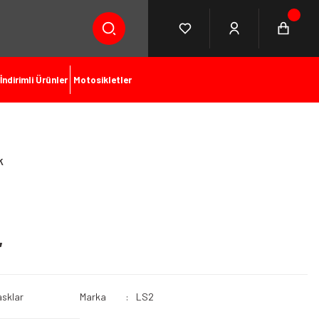
İndirimli Ürünler
Motosikletler
k
L
sklar
Marka
LS2