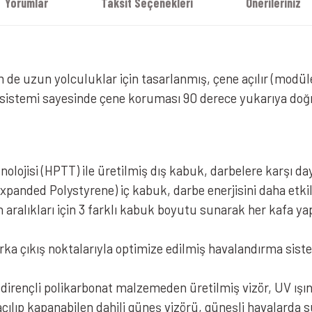
Yorumlar
Taksit Seçenekleri
Önerileriniz
e uzun yolculuklar için tasarlanmış, çene açılır (modüler
it sistemi sayesinde çene koruması 90 derece yukarıya doğ
lojisi (HPTT) ile üretilmiş dış kabuk, darbelere karşı day
panded Polystyrene) iç kabuk, darbe enerjisini daha etki
ralıkları için 3 farklı kabuk boyutu sunarak her kafa ya
rka çıkış noktalarıyla optimize edilmiş havalandırma sistem
irençli polikarbonat malzemeden üretilmiş vizör, UV ışın
çılıp kapanabilen dahili güneş vizörü, güneşli havalarda s