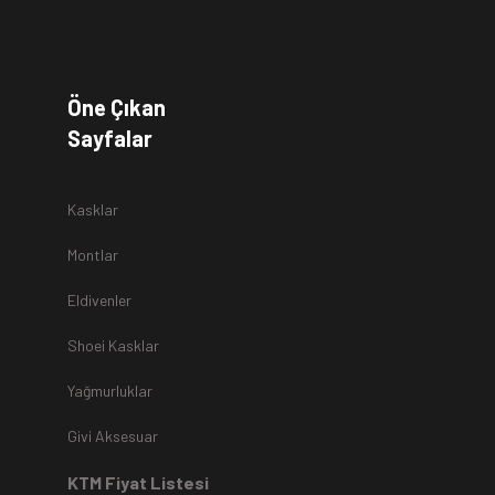
kullanmadan
teslim tarihinden itibaren
14
(on dört)
gün süre
a
Öne Çıkan
Sayfalar
r.
Kasklar
Montlar
Eldivenler
z
teslim alınmamaktadır.
Shoei Kasklar
Yağmurluklar
Kartı ile yapıldıysa aynı karta iade edilir.
Ücret iadeleri
ilgili
Givi Aksesuar
rde, ekstrenize (+) Taksit yansıtma ve buna benzer tüm
KTM Fiyat Listesi