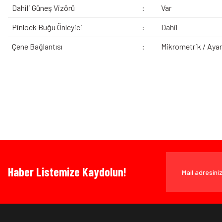
Dahili Güneş Vizörü
:
Var
Pinlock Buğu Önleyici
:
Dahil
Çene Bağlantısı
:
Mikrometrik / Ayarl
Bu ürünün fiyat bilgisi, resim, ürün açıklamalarında ve diğer konularda yeters
Görüş ve önerileriniz için teşekkür ederiz.
Ürün resmi kalitesiz, bozuk veya görüntülenemiyor.
Bazen işler planlandığı gibi gitmeyebilir…
Ürün açıklamasında eksik bilgiler bulunuyor.
Ürün bilgilerinde hatalar bulunuyor.
Ürün fiyatı diğer sitelerden daha pahalı.
www.MotosikletOnline.com alışveriş sitesinden yaptığınız al
Bu ürüne benzer farklı alternatifler olmalı.
Haber Listemize Kaydolun!
olarak), faturası ile birlikte, satın alma tarihinden itibaren 14
Ürün İadesi Nasıl Sağlanır ?