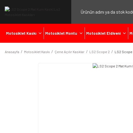
Motosiklet Kaskı
Motosiklet Montu
Motosiklet Eldiveni
M
Anasayfa
Motosiklet Kaskı
Çene Açılır Kasklar
LS2 Scope 2
LS2 Scope 