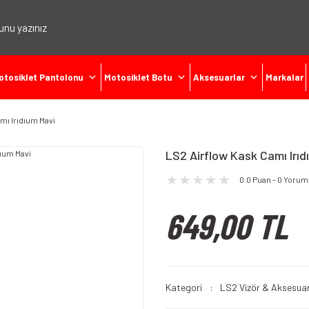
otosiklet Pantolonu
Motosiklet Botu
Aksesuarlar
Markalar
mı Irıdıum Mavi
LS2 Airflow Kask Camı Irıd
0.0 Puan - 0 Yorum
649,00 TL
Kategori
LS2 Vizör & Aksesuar