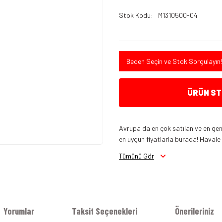
Stok Kodu
M1310500-04
Beden Seçin ve Stok Sorgulayın!
ÜRÜN STO
Avrupa da en çok satılan ve en gen
en uygun fiyatlarla burada! Havale in
Tümünü Gör
Yorumlar
Taksit Seçenekleri
Önerileriniz