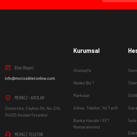
Ürün İadesi Nasıl Sağlanır ?
www.MotosikletOnline.com alışveriş sitesinden almış olduğ
Kurumsal
He
içinde teslim aldığınız şekli ile iade edebilirsiniz.
Bize Ulaşın!
Anasayfa
Satı
Aksi durum söz konusu olduğunda
info@motosikletonline.com
ürün "Yeniden Satışa” 
Neden Biz ?
Ödem
Markalar
Gizli
MERKEZ - AVCILAR
Adres, Telefon, Yol Tarifi
Gara
Üniversite, Ceyhun Sk. No:2/A,
*İade ve Değişim sürecinde ürünlerin
"Gönderici Ödemeli”
ola
34320 Avcılar/İstanbul
Banka Havale / EFT
İade
Numaralarımız
Elek
MERKEZ TELEFON