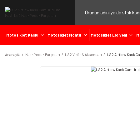
Motosiklet Kaskı
Motosiklet Montu
Motosiklet Eldiveni
M
Anasayfa
Kask Yedek Parçaları
LS2 Vizör & Aksesuarı
LS2 Airflow Kask Ca