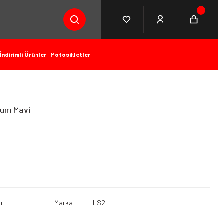
İndirimli Ürünler
Motosikletler
ıum Mavi
ı
Marka
LS2