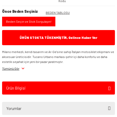
Kodu
Önce Beden Seçiniz
BEDEN TABLOSU
Beden Seçin ve Stok Sorgulayın!
ÜRÜN STOKTA TÜKENMİŞTİR, Gelince Haber Ver
Milano merkezli, kendi tasarım ve Ar-Ge'sine sahip İtalyan motosiklet ekipmanı ve
aksesuar üreticisidir. Tucano Urbano markası şehir içi daha konforlu ve daha
estetik seyahat için yeni bir pazar yaratmıştır.
Tümünü Gör
Ürün Bilgisi
Yorumlar