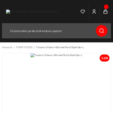
Anasayfa
FIRSAT KÖŞESİ
Tucano Urbano 4Stroke Mont Siyah Sarı L
%20