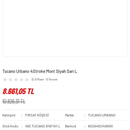
Tucano Urbano 4Stroke Mont Siyah Sarı L
0.0 Puan - 0 Yorum
8.661,05 TL
10.826,31 TL
Kategori
FIRSAT KÖŞESİ
Marka
TUCANO URBANO
Stok Kodu
IND.TUCANO.8197.NY.L
Barkod
8026492149890