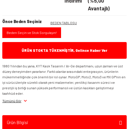
İndirimi
(%5,00
Avantajlı)
Önce Beden Seçiniz
BEDEN TABLOSU
Beden Seçin ve Stok Sorgulayın!
ÜRÜN STOKTA TÜKENMİŞTİR, Gelince Haber Ver
1980 Yılından bu yana, KYT Kask Tasarım / Ar-Ge departmanı, uzun zaman ve üst
düzey deneyimden yararlanır. Farklı alanlar arasındaki entegrasyon, ürünlerin
mükemmelliğinde çok önemli bir rol oynar. MotoGP, Moto2, Moto3 ve MX GP'nin en
iyi sürücüleriyle sürekli olarak yeni malzemeler, yenilikçi tasarım süreci ve
prestijli iş birliği sunan yüksek performanslı ve üstün kaskları geliştirmeyi
taahhüd eder.
Tümünü Gör
Ürün Bilgisi