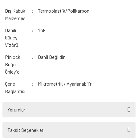
Dış Kabuk
:
Termoplastik/Polikarbon
Malzemesi
Dahili
:
Yok
Güneş
Vizörü
Pinlock
:
Dahil Değildir
Buğu
Önleyici
Çene
:
Mikrometrik / Ayarlanabilir
Bağlantısı
Yorumlar
Taksit Seçenekleri
Bu ürüne ilk yorumu siz yapın!