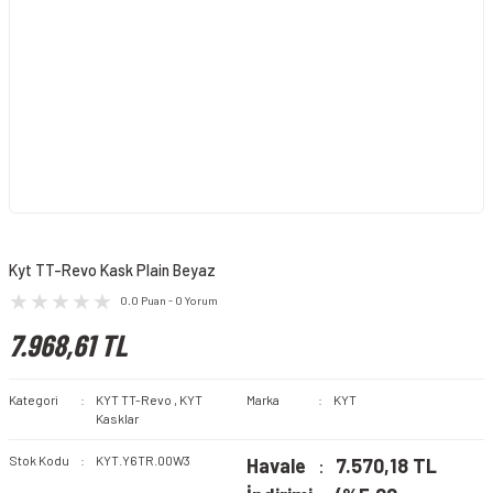
Kyt TT-Revo Kask Plain Beyaz
0.0 Puan - 0 Yorum
7.968,61 TL
Kategori
KYT TT-Revo
,
KYT
Marka
KYT
Kasklar
Stok Kodu
KYT.Y6TR.00W3
Havale
7.570,18 TL