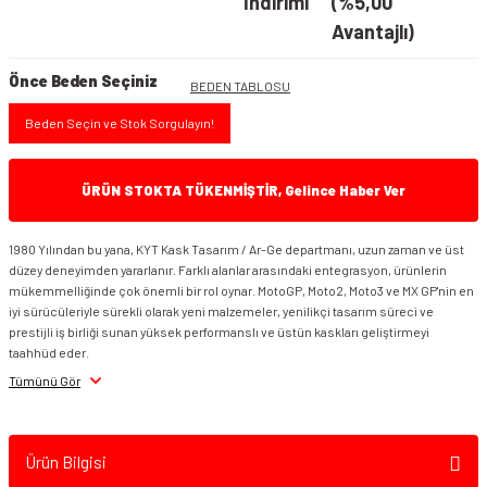
İndirimi
(%5,00
Avantajlı)
Önce Beden Seçiniz
BEDEN TABLOSU
Beden Seçin ve Stok Sorgulayın!
ÜRÜN STOKTA TÜKENMİŞTİR, Gelince Haber Ver
1980 Yılından bu yana, KYT Kask Tasarım / Ar-Ge departmanı, uzun zaman ve üst
düzey deneyimden yararlanır. Farklı alanlar arasındaki entegrasyon, ürünlerin
mükemmelliğinde çok önemli bir rol oynar. MotoGP, Moto2, Moto3 ve MX GP'nin en
iyi sürücüleriyle sürekli olarak yeni malzemeler, yenilikçi tasarım süreci ve
prestijli iş birliği sunan yüksek performanslı ve üstün kaskları geliştirmeyi
taahhüd eder.
Tümünü Gör
Ürün Bilgisi