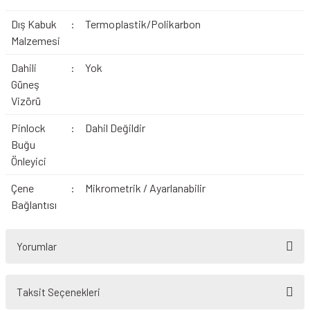
Dış Kabuk
:
Termoplastik/Polikarbon
Malzemesi
Dahili
:
Yok
Güneş
Vizörü
Pinlock
:
Dahil Değildir
Buğu
Önleyici
Çene
:
Mikrometrik / Ayarlanabilir
Bağlantısı
Yorumlar
Taksit Seçenekleri
Bu ürüne ilk yorumu siz yapın!