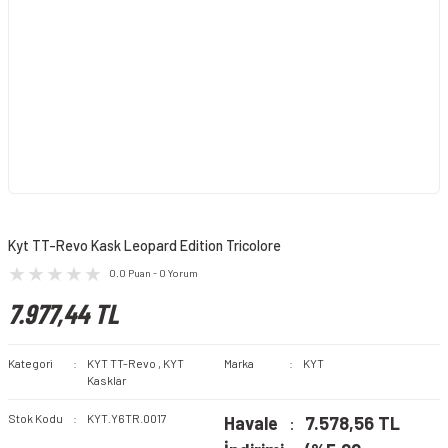
Kyt TT-Revo Kask Leopard Edition Tricolore
0.0 Puan - 0 Yorum
7.977,44 TL
Kategori
KYT TT-Revo
,
KYT
Marka
KYT
Kasklar
Stok Kodu
KYT.Y6TR.0017
Havale
7.578,56 TL