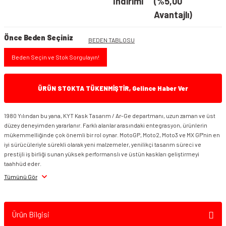
İndirimi
(%5,00
Avantajlı)
Önce Beden Seçiniz
BEDEN TABLOSU
Beden Seçin ve Stok Sorgulayın!
ÜRÜN STOKTA TÜKENMİŞTİR, Gelince Haber Ver
1980 Yılından bu yana, KYT Kask Tasarım / Ar-Ge departmanı, uzun zaman ve üst
düzey deneyimden yararlanır. Farklı alanlar arasındaki entegrasyon, ürünlerin
mükemmelliğinde çok önemli bir rol oynar. MotoGP, Moto2, Moto3 ve MX GP'nin en
iyi sürücüleriyle sürekli olarak yeni malzemeler, yenilikçi tasarım süreci ve
prestijli iş birliği sunan yüksek performanslı ve üstün kaskları geliştirmeyi
taahhüd eder.
Tümünü Gör
Ürün Bilgisi