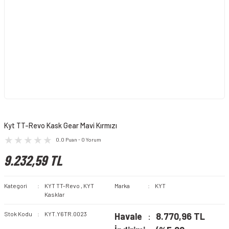
Kyt TT-Revo Kask Gear Mavi Kırmızı
0.0 Puan - 0 Yorum
9.232,59 TL
Kategori
KYT TT-Revo
,
KYT
Marka
KYT
Kasklar
Stok Kodu
KYT.Y6TR.0023
Havale
8.770,96 TL