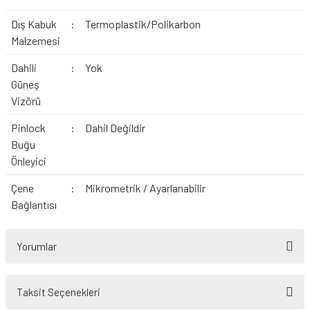
Dış Kabuk
:
Termoplastik/Polikarbon
Malzemesi
Dahili
:
Yok
Güneş
Vizörü
Pinlock
:
Dahil Değildir
Buğu
Önleyici
Çene
:
Mikrometrik / Ayarlanabilir
Bağlantısı
Yorumlar
Taksit Seçenekleri
Bu ürüne ilk yorumu siz yapın!