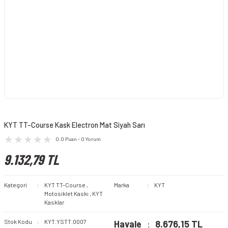
KYT TT-Course Kask Electron Mat Siyah Sarı
0.0 Puan - 0 Yorum
9.132,79 TL
Kategori
KYT TT-Course
,
Marka
KYT
Motosiklet Kaskı
,
KYT
Kasklar
Stok Kodu
KYT.YSTT.0007
Havale
8.676,15 TL