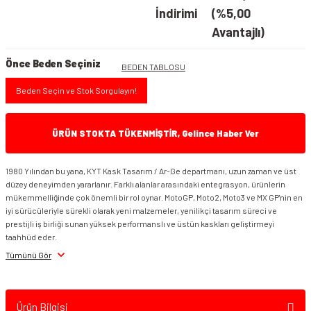
İndirimi
(%5,00
Avantajlı)
Önce Beden Seçiniz
BEDEN TABLOSU
Beden Seçin ve Stok Sorgulayın!
ÜRÜN STOKTA TÜKENMİŞTİR, Gelince Haber Ver
1980 Yılından bu yana, KYT Kask Tasarım / Ar-Ge departmanı, uzun zaman ve üst
düzey deneyimden yararlanır. Farklı alanlar arasındaki entegrasyon, ürünlerin
mükemmelliğinde çok önemli bir rol oynar. MotoGP, Moto2, Moto3 ve MX GP'nin en
iyi sürücüleriyle sürekli olarak yeni malzemeler, yenilikçi tasarım süreci ve
prestijli iş birliği sunan yüksek performanslı ve üstün kaskları geliştirmeyi
taahhüd eder.
Tümünü Gör
Ürün Bilgisi