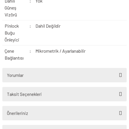
Dahili
:
Yok
Güneş
Vizörü
Pinlock
:
Dahil Değildir
Buğu
Önleyici
Çene
:
Mikrometrik / Ayarlanabilir
Bağlantısı
Yorumlar
Taksit Seçenekleri
Bu ürüne ilk yorumu siz yapın!
Önerileriniz
Yorum Yaz
Bu ürünün fiyat bilgisi, resim, ürün açıklamalarında ve diğer konularda