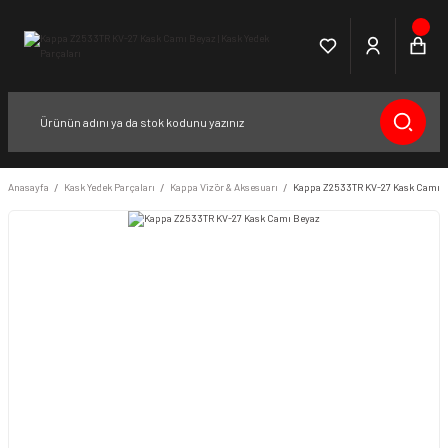
Anasayfa
Kask Yedek Parçaları
Kappa Vizör & Aksesuarı
Kappa Z2533TR KV-27 Kask Camı 