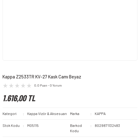
Kappa Z2533TR KV-27 Kask Camı Beyaz
0.0 Puan - 0 Yorum
1.616,00 TL
Kategori
Kappa Vizör & Aksesuarı
Marka
KAPPA
Stok Kodu
M05115
Barkod
8029871132483
Kodu