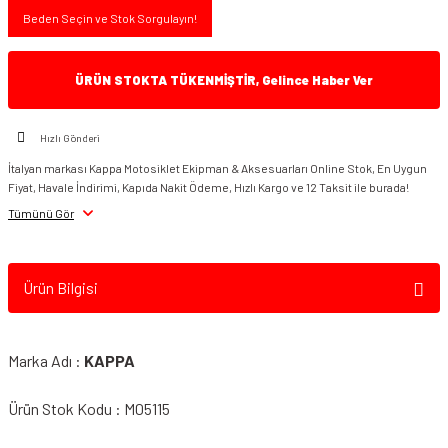
Beden Seçin ve Stok Sorgulayın!
ÜRÜN STOKTA TÜKENMİŞTİR, Gelince Haber Ver
Hızlı Gönderi
İtalyan markası Kappa Motosiklet Ekipman & Aksesuarları Online Stok, En Uygun
Fiyat, Havale İndirimi, Kapıda Nakit Ödeme, Hızlı Kargo ve 12 Taksit ile burada!
Tümünü Gör
Ürün Bilgisi
Marka Adı :
KAPPA
Ürün Stok Kodu : M05115