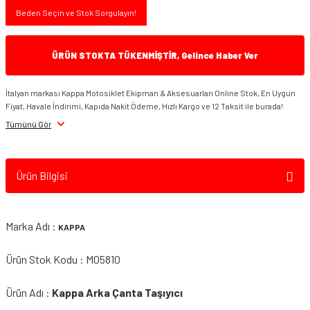
Beden Seçin ve Stok Sorgulayın!
ÜRÜN STOKTA TÜKENMİŞTİR, Gelince Haber Ver
İtalyan markası Kappa Motosiklet Ekipman & Aksesuarları Online Stok, En Uygun
Fiyat, Havale İndirimi, Kapıda Nakit Ödeme, Hızlı Kargo ve 12 Taksit ile burada!
Tümünü Gör
Ürün Bilgisi
Marka Adı :
KAPPA
Ürün Stok Kodu : M05810
Ürün Adı :
Kappa Arka Çanta Taşıyıcı