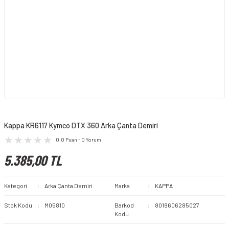
Kappa KR6117 Kymco DTX 360 Arka Çanta Demiri
0.0 Puan - 0 Yorum
5.385,00 TL
Kategori
Arka Çanta Demiri
Marka
KAPPA
Stok Kodu
M05810
Barkod
8019606285027
Kodu