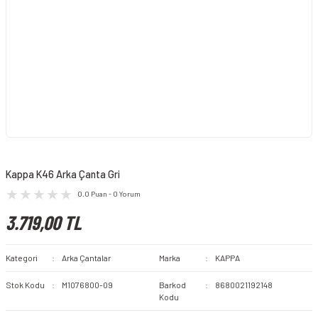
Kappa K46 Arka Çanta Gri
0.0 Puan - 0 Yorum
3.719,00 TL
Kategori
Arka Çantalar
Marka
KAPPA
Stok Kodu
M1076800-09
Barkod
8680021192148
Kodu