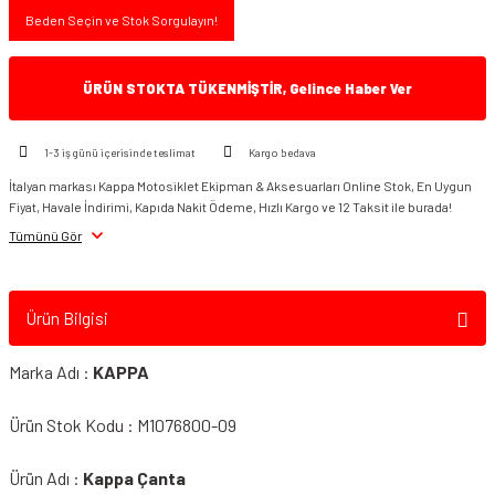
Beden Seçin ve Stok Sorgulayın!
ÜRÜN STOKTA TÜKENMİŞTİR, Gelince Haber Ver
1-3 iş günü içerisinde teslimat
Kargo bedava
İtalyan markası Kappa Motosiklet Ekipman & Aksesuarları Online Stok, En Uygun
Fiyat, Havale İndirimi, Kapıda Nakit Ödeme, Hızlı Kargo ve 12 Taksit ile burada!
Tümünü Gör
Ürün Bilgisi
Marka Adı :
KAPPA
Ürün Stok Kodu : M1076800-09
Ürün Adı :
Kappa Çanta