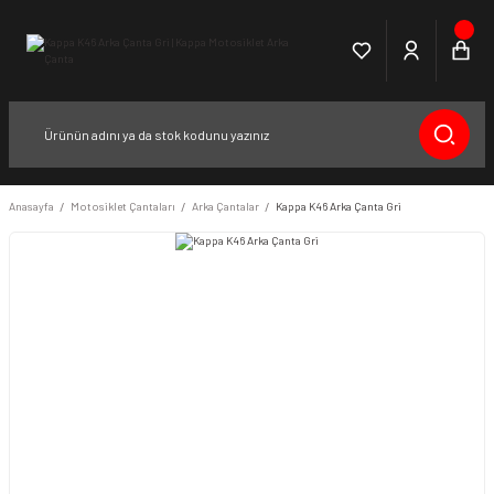
Anasayfa
Motosiklet Çantaları
Arka Çantalar
Kappa K46 Arka Çanta Gri