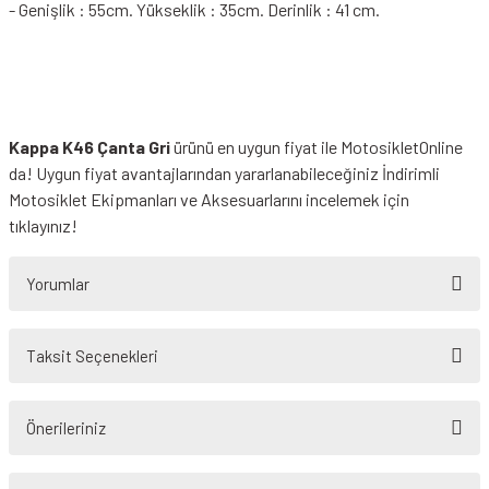
- Genişlik : 55cm. Yükseklik : 35cm. Derinlik : 41 cm.
Kappa K46 Çanta Gri
ürünü en uygun fiyat ile MotosikletOnline
da! Uygun fiyat avantajlarından yararlanabileceğiniz
İndirimli
Motosiklet Ekipmanları
ve Aksesuarlarını incelemek için
tıklayınız!
Yorumlar
Taksit Seçenekleri
Bu ürüne ilk yorumu siz yapın!
Önerileriniz
Yorum Yaz
Bu ürünün fiyat bilgisi, resim, ürün açıklamalarında ve diğer konularda