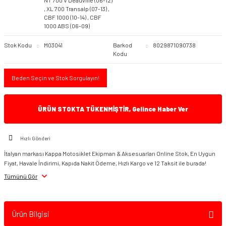
NT 700 V Deauville (06-12)
,
XL 700 Transalp (07-13)
,
CBF 1000 (10-14)
,
CBF
1000 ABS (06-09)
Stok Kodu
M03041
Barkod
8029871090738
Kodu
Beden Seçin ve Stok Sorgulayın!
ÜRÜN STOKTA TÜKENMİŞTİR, Gelince Haber Ver
Hızlı Gönderi
İtalyan markası Kappa Motosiklet Ekipman & Aksesuarları Online Stok, En Uygun
Fiyat, Havale İndirimi, Kapıda Nakit Ödeme, Hızlı Kargo ve 12 Taksit ile burada!
Tümünü Gör
Ürün Bilgisi