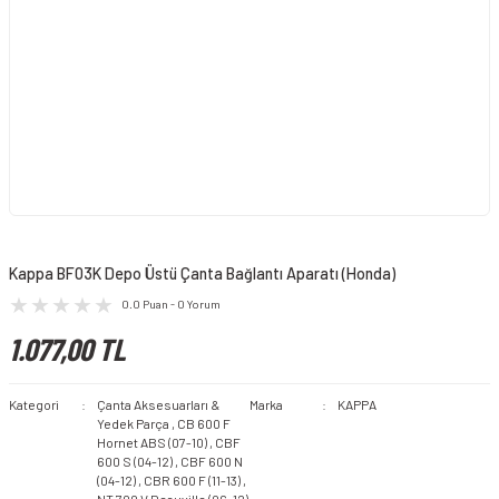
Kappa BF03K Depo Üstü Çanta Bağlantı Aparatı (Honda)
0.0 Puan - 0 Yorum
1.077,00 TL
Kategori
Çanta Aksesuarları &
Marka
KAPPA
Yedek Parça
,
CB 600 F
Hornet ABS (07-10)
,
CBF
600 S (04-12)
,
CBF 600 N
(04-12)
,
CBR 600 F (11-13)
,