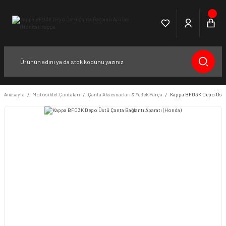
Anasayfa
Motosiklet Çantaları
Çanta Aksesuarları & Yedek Parça
Kappa BF03K Depo Üstü 