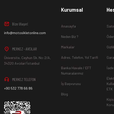
www.MotosikletOnline.com alışveriş sitesinden almış olduğ
Kurumsal
He
içinde teslim aldığınız şekli ile iade edebilirsiniz.
Bize Ulaşın!
Anasayfa
Satı
Aksi durum söz konusu olduğunda
info@motosikletonline.com
ürün "Yeniden Satışa” 
Neden Biz ?
Ödem
Markalar
Gizli
MERKEZ - AVCILAR
Adres, Telefon, Yol Tarifi
Gara
Üniversite, Ceyhun Sk. No:2/A,
*İade ve Değişim sürecinde ürünlerin
"Gönderici Ödemeli”
ola
34320 Avcılar/İstanbul
Banka Havale / EFT
İade
Numaralarımız
Elek
MERKEZ TELEFON
*
Ürün mağazamıza ulaştıktan sonra gerekli incelemelerin ardınd
İş Başvurusu
Kull
+90 532 778 66 86
ETK
hesaba ya da Kredi Kartına "Beş (5) ile On (10) iş günü” aras
Blog
durumlar ilgili bankanız ile yapılan sözleşme yükümlülüğüne ai
Kişis
Koru