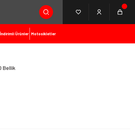
İndirimli Ürünler
Motosikletler
 Bellik