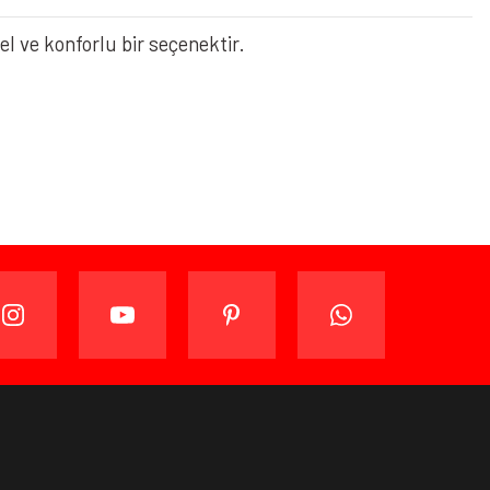
el ve konforlu bir seçenektir.
ijinal ambalajında (paketi açılmamış ve kullanılmamış
ade edebilir veya değiştirebilirsiniz.