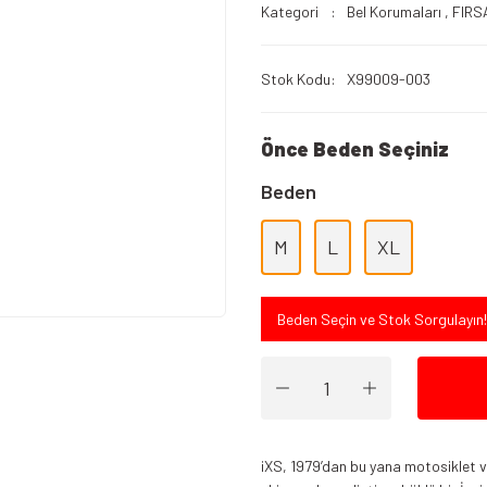
Kategori
Bel Korumaları
,
FIRS
Stok Kodu
X99009-003
Önce Beden Seçiniz
Beden
M
L
XL
Beden Seçin ve Stok Sorgulayın!
iXS, 1979’dan bu yana motosiklet ve 