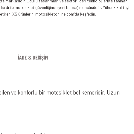
çre markasıdır. Ödüllü tasarımları ve sektör lideri teknolojileriyle tanınan
ardı ile motosiklet güvenliğinde yeni bir çağın öncüsüdür. Yüksek kaliteyi
iren iXS ürünlerini motosikletonline.com’da keşfedin.
İADE & DEĞİŞİM
ilen ve konforlu bir motosiklet bel kemeridir. Uzun