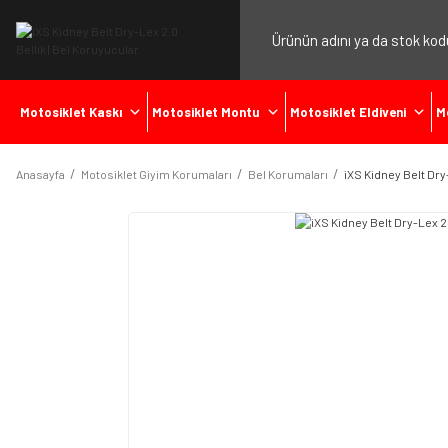
Motosiklet Kaskı
Motosiklet Montu
Motosiklet Eldiveni
M
Anasayfa
Motosiklet Giyim Korumaları
Bel Korumaları
iXS Kidney Belt Dry