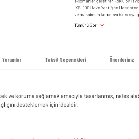
ekipmanlar geliştiren köklü bir İsvi
iXS, 100 Hava Yastığına Hazır stand
ve maksimum korumayı bir araya get
Tümünü Gör
Yorumlar
Taksit Seçenekleri
Önerileriniz
estek ve koruma sağlamak amacıyla tasarlanmış, nefes alab
lığını desteklemek için idealdir.