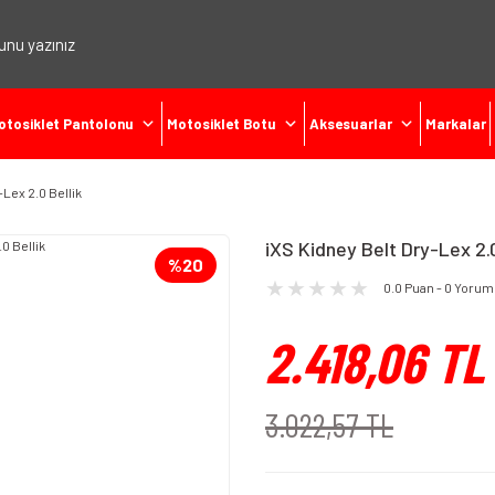
otosiklet Pantolonu
Motosiklet Botu
Aksesuarlar
Markalar
-Lex 2.0 Bellik
iXS Kidney Belt Dry-Lex 2.0
%20
0.0 Puan - 0 Yorum
2.418,06 TL
3.022,57 TL