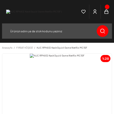
Anasayfa
FIRSAT KÖŞESİ
HJC RPHA12 Kask Squid Game Netflix MC1SF
%20