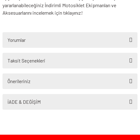
yararlanabileceğiniz
İndirimli Motosiklet Ekipmanları
ve
Aksesuarlarını incelemek için tıklayınız!
Yorumlar
Taksit Seçenekleri
Bu ürüne ilk yorumu siz yapın!
Önerileriniz
Yorum Yaz
Bu ürünün fiyat bilgisi, resim, ürün açıklamalarında ve diğer konularda
yetersiz gördüğünüz noktaları öneri formunu kullanarak tarafımıza
İADE & DEĞİŞİM
iletebilirsiniz.
Görüş ve önerileriniz için teşekkür ederiz.
Ürün resmi kalitesiz, bozuk veya görüntülenemiyor.
Ürün açıklamasında eksik bilgiler bulunuyor.