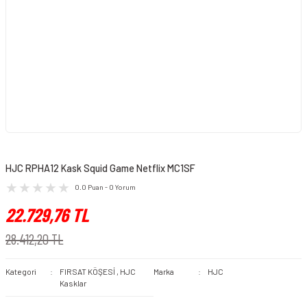
HJC RPHA12 Kask Squid Game Netflix MC1SF
0.0 Puan - 0 Yorum
22.729,76 TL
28.412,20 TL
Kategori
FIRSAT KÖŞESİ
,
HJC
Marka
HJC
Kasklar