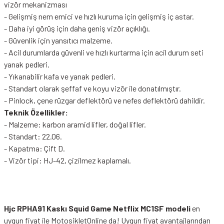
vizör mekanizması
- Gelişmiş nem emici ve hızlı kuruma için gelişmiş iç astar.
- Daha iyi görüş için daha geniş vizör açıklığı.
- Güvenlik için yansıtıcı malzeme.
- Acil durumlarda güvenli ve hızlı kurtarma için acil durum seti
yanak pedleri.
- Yıkanabilir kafa ve yanak pedleri.
- Standart olarak şeffaf ve koyu vizör ile donatılmıştır.
- Pinlock, çene rüzgar deflektörü ve nefes deflektörü dahildir.
Teknik Özellikler:
- Malzeme: karbon aramid lifler, doğal lifler.
- Standart: 22.06.
- Kapatma: Çift D.
- Vizör tipi: HJ-42, çizilmez kaplamalı.
Hjc RPHA91 Kaskı Squid Game Netflix MC1SF modeli
en
uygun fiyat ile MotosikletOnline da! Uygun fiyat avantajlarından