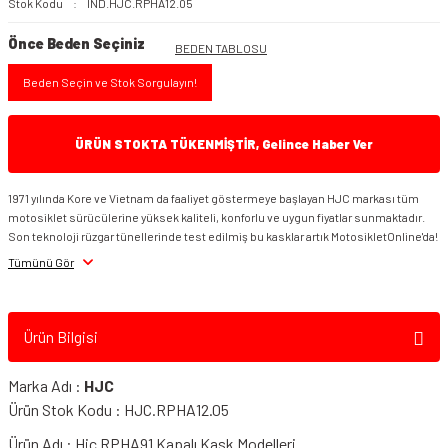
Stok Kodu
IND.HJC.RPHA12.05
Önce Beden Seçiniz
BEDEN TABLOSU
Beden Seçin ve Stok Sorgulayın!
ÜRÜN STOKTA TÜKENMİŞTİR, Gelince Haber Ver
1971 yılında Kore ve Vietnam da faaliyet göstermeye başlayan HJC markası tüm
motosiklet sürücülerine yüksek kaliteli, konforlu ve uygun fiyatlar sunmaktadır.
Son teknoloji rüzgar tünellerinde test edilmiş bu kasklar artık MotosikletOnline'da!
Tümünü Gör
Ürün Bilgisi
Marka Adı :
HJC
Ürün Stok Kodu : HJC.RPHA12.05
Ürün Adı : Hjc RPHA91 Kapalı Kask Modelleri