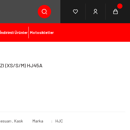
İndirimli Ürünler
Motosikletler
ZI (XS/S/M) HJ45A
sesuarı
,
Kask
Marka
HJC