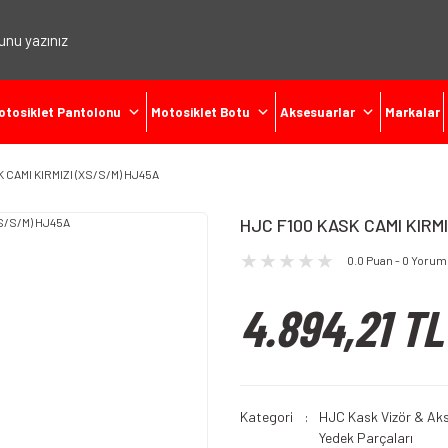
otosiklet Pantolonu
Motosiklet Botu
Aksesuarlar
Markalar
 CAMI KIRMIZI (XS/S/M) HJ45A
HJC F100 KASK CAMI KIRMI
0.0 Puan - 0 Yorum
4.894,21 TL
Kategori
HJC Kask Vizör & Ak
Yedek Parçaları