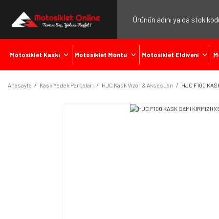
Motosiklet Kaskı
Motosiklet Montu
Motosiklet Eldiveni
M
Anasayfa
Kask Yedek Parçaları
HJC Kask Vizör & Aksesuarı
HJC F100 KASK