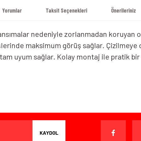
Yorumlar
Taksit Seçenekleri
Önerileriniz
 yansımalar nedeniyle zorlanmadan koruyan o
rüşlerinde maksimum görüş sağlar. Çizilmeye
am uyum sağlar. Kolay montaj ile pratik bir ş
iz gördüğünüz noktaları öneri formunu kullanarak tarafımıza iletebilirsiniz.
Bu ürüne ilk yorumu siz yapın!
Yorum Yaz
ışverişten herhangi bir sebeple memnun kalmadığınızda, ürünü or
 gün içinde, kargo ücreti alıcı müşteriye ait olmak kaydıyla ürünü i
KAYDOL