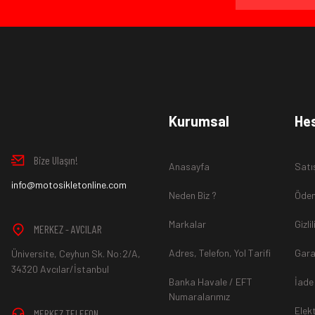
Ürün İadesi Nasıl Sağlanır ?
www.MotosikletOnline.com alışveriş sitesinden almış olduğ
Kurumsal
He
içinde teslim aldığınız şekli ile iade edebilirsiniz.
Bize Ulaşın!
Anasayfa
Satı
Aksi durum söz konusu olduğunda
info@motosikletonline.com
ürün "Yeniden Satışa” 
Neden Biz ?
Ödem
Markalar
Gizli
MERKEZ - AVCILAR
Adres, Telefon, Yol Tarifi
Gara
Üniversite, Ceyhun Sk. No:2/A,
*İade ve Değişim sürecinde ürünlerin
"Gönderici Ödemeli”
ola
34320 Avcılar/İstanbul
Banka Havale / EFT
İade
Numaralarımız
Elek
MERKEZ TELEFON