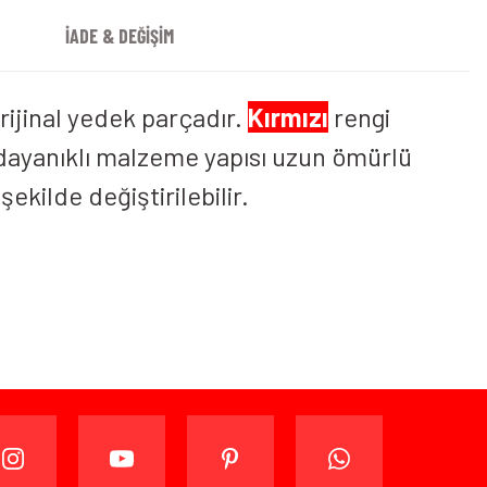
İADE & DEĞİŞİM
rijinal yedek parçadır.
Kırmızı
rengi
 dayanıklı malzeme yapısı uzun ömürlü
ekilde değiştirilebilir.
ijinal ambalajında (paketi açılmamış ve kullanılmamış
ade edebilir veya değiştirebilirsiniz.