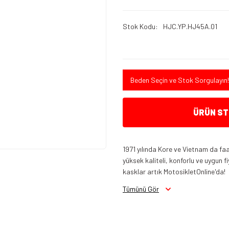
Stok Kodu
HJC.YP.HJ45A.01
Beden Seçin ve Stok Sorgulayın!
ÜRÜN STO
1971 yılında Kore ve Vietnam da f
yüksek kaliteli, konforlu ve uygun 
kasklar artık MotosikletOnline'da!
Tümünü Gör