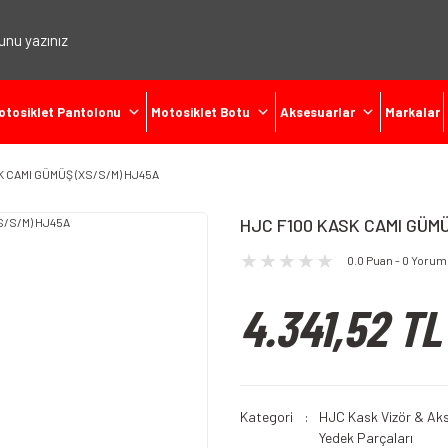
otosiklet Pantolonu
Motosiklet Botu
Aksesuarlar
Markalar
K CAMI GÜMÜŞ (XS/S/M) HJ45A
HJC F100 KASK CAMI GÜM
0.0 Puan - 0 Yorum
4.341,52 TL
Kategori
HJC Kask Vizör & Ak
Yedek Parçaları