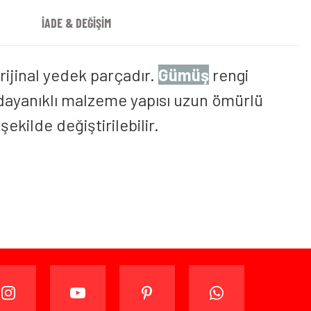
İADE & DEĞİŞİM
rijinal yedek parçadır.
Gümüş
rengi
 dayanıklı malzeme yapısı uzun ömürlü
ekilde değiştirilebilir.
ijinal ambalajında (paketi açılmamış ve kullanılmamış
ade edebilir veya değiştirebilirsiniz.