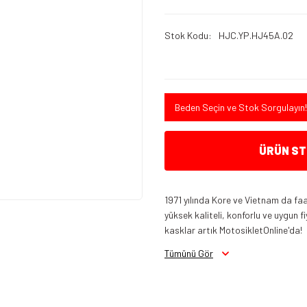
Stok Kodu
HJC.YP.HJ45A.02
Beden Seçin ve Stok Sorgulayın!
ÜRÜN STO
1971 yılında Kore ve Vietnam da f
yüksek kaliteli, konforlu ve uygun 
kasklar artık MotosikletOnline'da!
Tümünü Gör