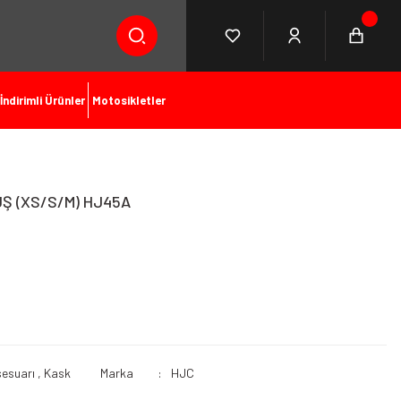
İndirimli Ürünler
Motosikletler
ÜŞ (XS/S/M) HJ45A
sesuarı
,
Kask
Marka
HJC