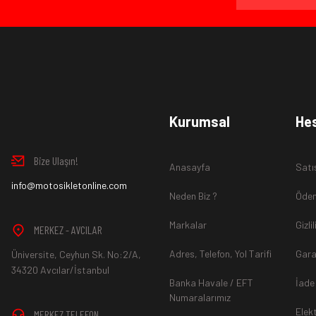
Ürün İadesi Nasıl Sağlanır ?
www.MotosikletOnline.com alışveriş sitesinden almış olduğ
Kurumsal
He
içinde teslim aldığınız şekli ile iade edebilirsiniz.
Bize Ulaşın!
Anasayfa
Satı
Aksi durum söz konusu olduğunda
info@motosikletonline.com
ürün "Yeniden Satışa” 
Neden Biz ?
Ödem
Markalar
Gizli
MERKEZ - AVCILAR
Adres, Telefon, Yol Tarifi
Gara
Üniversite, Ceyhun Sk. No:2/A,
*İade ve Değişim sürecinde ürünlerin
"Gönderici Ödemeli”
ola
34320 Avcılar/İstanbul
Banka Havale / EFT
İade
Numaralarımız
Elek
MERKEZ TELEFON