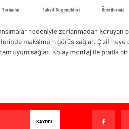
Yorumlar
Taksit Seçenekleri
Önerileriniz
 yansımalar nedeniyle zorlanmadan koruyan o
rüşlerinde maksimum görüş sağlar. Çizilmeye
am uyum sağlar. Kolay montaj ile pratik bir ş
iz gördüğünüz noktaları öneri formunu kullanarak tarafımıza iletebilirsiniz.
Bu ürüne ilk yorumu siz yapın!
Yorum Yaz
ışverişten herhangi bir sebeple memnun kalmadığınızda, ürünü or
 gün içinde, kargo ücreti alıcı müşteriye ait olmak kaydıyla ürünü i
KAYDOL