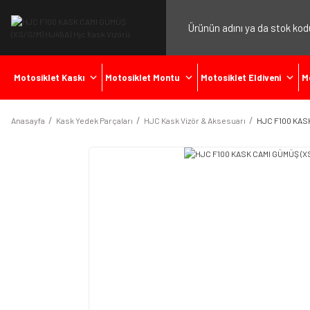
Motosiklet Kaskı
Motosiklet Montu
Motosiklet Eldiveni
M
Anasayfa
Kask Yedek Parçaları
HJC Kask Vizör & Aksesuarı
HJC F100 KAS