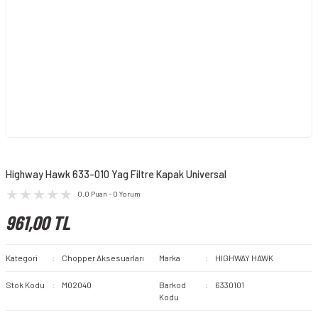
Highway Hawk 633-010 Yag Filtre Kapak Universal
0.0 Puan - 0 Yorum
961,00 TL
Kategori
Chopper Aksesuarları
Marka
HIGHWAY HAWK
Stok Kodu
M02040
Barkod
6330101
Kodu