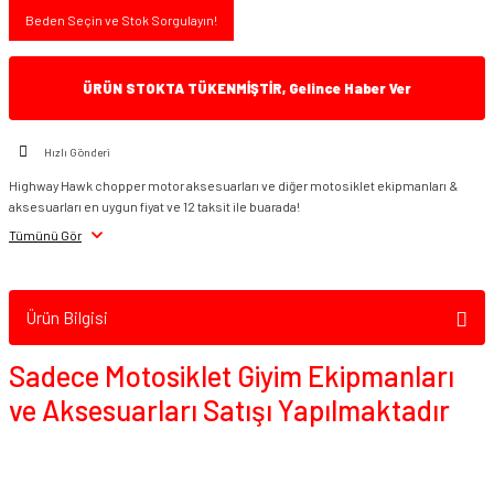
Beden Seçin ve Stok Sorgulayın!
ÜRÜN STOKTA TÜKENMİŞTİR, Gelince Haber Ver
Hızlı Gönderi
Highway Hawk chopper motor aksesuarları ve diğer motosiklet ekipmanları &
aksesuarları en uygun fiyat ve 12 taksit ile buarada!
Tümünü Gör
Ürün Bilgisi
Sadece Motosiklet Giyim Ekipmanları
ve Aksesuarları Satışı Yapılmaktadır