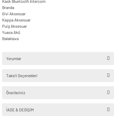
Kask Bluetooth İntercom
Branda
Givi Aksesuar
Kappa Aksesuar
Puig Aksesuar
Yuasa Akü
Balaklava
Yorumlar
Taksit Seçenekleri
Bu ürüne ilk yorumu siz yapın!
Önerileriniz
Yorum Yaz
Bu ürünün fiyat bilgisi, resim, ürün açıklamalarında ve diğer konularda
yetersiz gördüğünüz noktaları öneri formunu kullanarak tarafımıza
İADE & DEĞİŞİM
iletebilirsiniz.