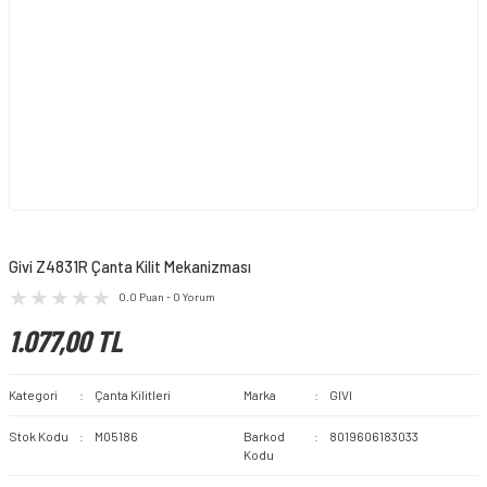
Givi Z4831R Çanta Kilit Mekanizması
0.0 Puan - 0 Yorum
1.077,00 TL
Kategori
Çanta Kilitleri
Marka
GIVI
Stok Kodu
M05186
Barkod
8019606183033
Kodu