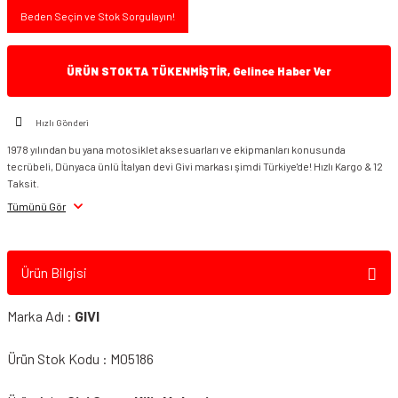
Beden Seçin ve Stok Sorgulayın!
ÜRÜN STOKTA TÜKENMİŞTİR, Gelince Haber Ver
Hızlı Gönderi
1978 yılından bu yana motosiklet aksesuarları ve ekipmanları konusunda
tecrübeli, Dünyaca ünlü İtalyan devi Givi markası şimdi Türkiye'de! Hızlı Kargo & 12
Taksit.
Tümünü Gör
Ürün Bilgisi
Marka Adı :
GIVI
Ürün Stok Kodu : M05186