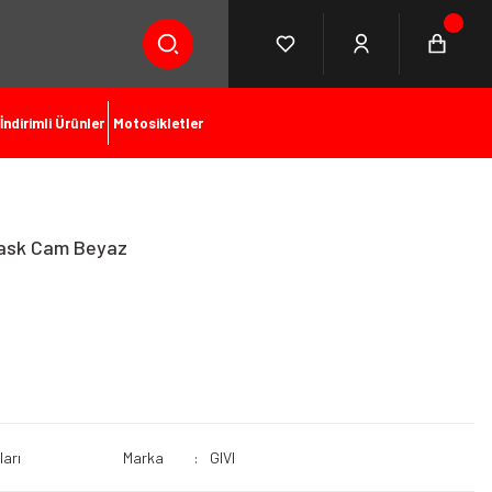
İndirimli Ürünler
Motosikletler
Kask Cam Beyaz
ları
Marka
GIVI