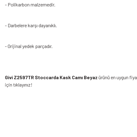
- Polikarbon malzemedir.
- Darbelere karşı dayanıklı.
- Orijinal yedek parçadır.
Givi Z2597TR Stoccarda Kask Camı Beyaz
ürünü en uygun fiya
için tıklayınız!
Bu ürünün fiyat bilgisi, resim, ürün açıklamalarında ve diğer konularda yeters
Görüş ve önerileriniz için teşekkür ederiz.
Ürün resmi kalitesiz, bozuk veya görüntülenemiyor.
Bazen işler planlandığı gibi gitmeyebilir…
Ürün açıklamasında eksik bilgiler bulunuyor.