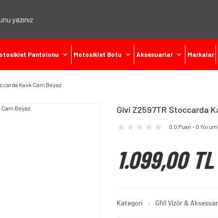
otosiklet Pantolonu
Motosiklet Botu
Aksesuarlar
Markalar
occarda Kask Cam Beyaz
Givi Z2597TR Stoccarda 
0.0 Puan - 0 Yorum
1.099,00 TL
Kategori
GIVI Vizör & Aksesuar