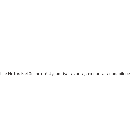
t ile MotosikletOnline da! Uygun fiyat avantajlarından yararlanabilec
iz gördüğünüz noktaları öneri formunu kullanarak tarafımıza iletebilirsiniz.
Bu ürüne ilk yorumu siz yapın!
Yorum Yaz