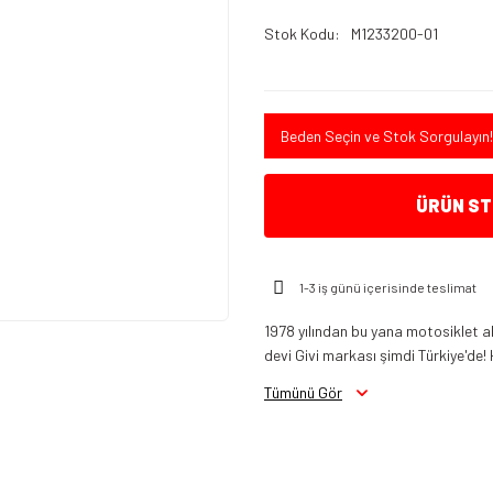
Stok Kodu
M1233200-01
Beden Seçin ve Stok Sorgulayın!
ÜRÜN STO
1-3 iş günü içerisinde teslimat
1978 yılından bu yana motosiklet a
devi Givi markası şimdi Türkiye'de! 
Tümünü Gör