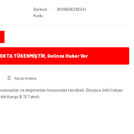
Barkod
8019606236241
Kodu
KTA TÜKENMİŞTİR, Gelince Haber Ver
Kargo bedava
ksesuarları ve ekipmanları konusunda tecrübeli, Dünyaca ünlü İtalyan
Hızlı Kargo & 12 Taksit.