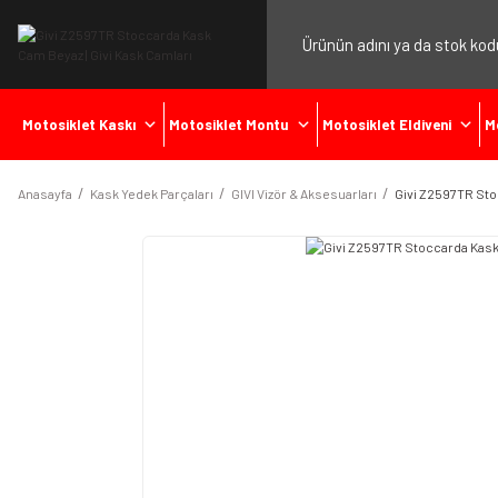
Motosiklet Kaskı
Motosiklet Montu
Motosiklet Eldiveni
M
Anasayfa
Kask Yedek Parçaları
GIVI Vizör & Aksesuarları
Givi Z2597TR St