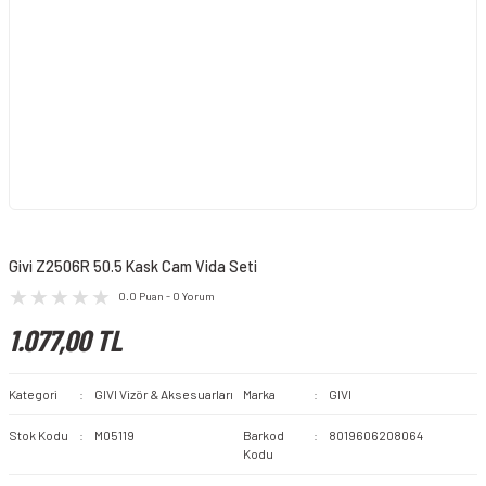
Givi Z2506R 50.5 Kask Cam Vida Seti
0.0 Puan - 0 Yorum
1.077,00 TL
Kategori
GIVI Vizör & Aksesuarları
Marka
GIVI
Stok Kodu
M05119
Barkod
8019606208064
Kodu