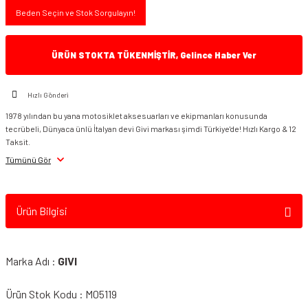
Beden Seçin ve Stok Sorgulayın!
ÜRÜN STOKTA TÜKENMİŞTİR, Gelince Haber Ver
Hızlı Gönderi
1978 yılından bu yana motosiklet aksesuarları ve ekipmanları konusunda
tecrübeli, Dünyaca ünlü İtalyan devi Givi markası şimdi Türkiye'de! Hızlı Kargo & 12
Taksit.
Tümünü Gör
Ürün Bilgisi
Marka Adı :
GIVI
Ürün Stok Kodu : M05119