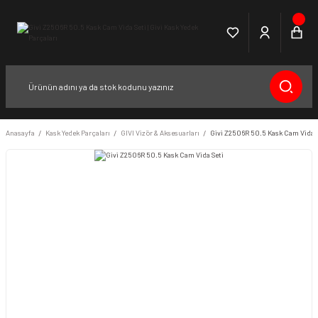
Anasayfa
Kask Yedek Parçaları
GIVI Vizör & Aksesuarları
Givi Z2506R 50.5 Kask Cam Vida S