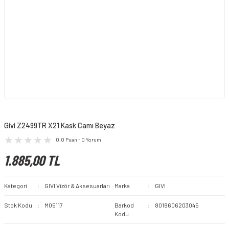
Givi Z2499TR X21 Kask Camı Beyaz
0.0 Puan - 0 Yorum
1.885,00 TL
Kategori
GIVI Vizör & Aksesuarları
Marka
GIVI
Stok Kodu
M05117
Barkod
8019606203045
Kodu