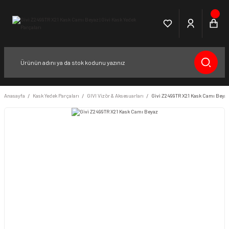
Anasayfa
Kask Yedek Parçaları
GIVI Vizör & Aksesuarları
Givi Z2499TR X21 Kask Camı Beya