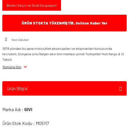
Beden Seçin ve Stok Sorgulayın!
ÜRÜN STOKTA TÜKENMİŞTİR, Gelince Haber Ver
Hızlı Gönderi
1978 yılından bu yana motosiklet aksesuarları ve ekipmanları konusunda
tecrübeli, Dünyaca ünlü İtalyan devi Givi markası şimdi Türkiye'de! Hızlı Kargo & 12
Taksit.
Tümünü Gör
Ürün Bilgisi
Marka Adı :
GIVI
Ürün Stok Kodu : M05117