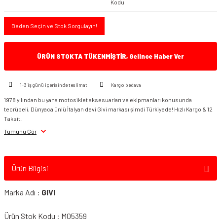
Kodu
Beden Seçin ve Stok Sorgulayın!
ÜRÜN STOKTA TÜKENMİŞTİR, Gelince Haber Ver
1-3 iş günü içerisinde teslimat
Kargo bedava
1978 yılından bu yana motosiklet aksesuarları ve ekipmanları konusunda
tecrübeli, Dünyaca ünlü İtalyan devi Givi markası şimdi Türkiye'de! Hızlı Kargo & 12
Taksit.
Tümünü Gör
Ürün Bilgisi
Marka Adı :
GIVI
Ürün Stok Kodu : M05359