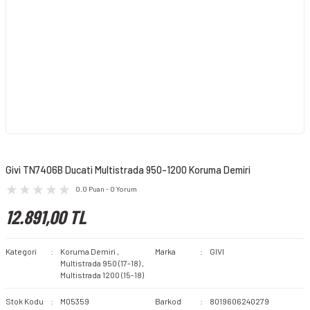
Givi TN7406B Ducati Multistrada 950-1200 Koruma Demiri
0.0 Puan - 0 Yorum
12.891,00 TL
Kategori
Koruma Demiri
,
Marka
GIVI
Multistrada 950 (17-18)
,
Multistrada 1200 (15-18)
Stok Kodu
M05359
Barkod
8019606240279