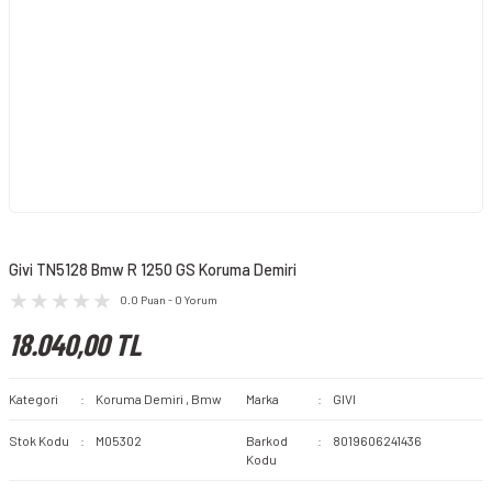
Givi TN5128 Bmw R 1250 GS Koruma Demiri
0.0 Puan - 0 Yorum
18.040,00 TL
Kategori
Koruma Demiri
,
Bmw
Marka
GIVI
Stok Kodu
M05302
Barkod
8019606241436
Kodu