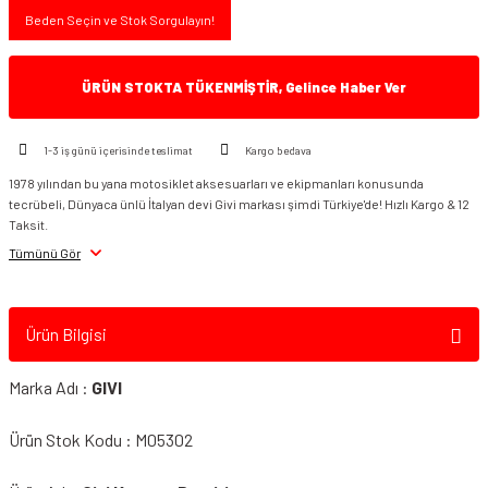
Beden Seçin ve Stok Sorgulayın!
ÜRÜN STOKTA TÜKENMİŞTİR, Gelince Haber Ver
1-3 iş günü içerisinde teslimat
Kargo bedava
1978 yılından bu yana motosiklet aksesuarları ve ekipmanları konusunda
tecrübeli, Dünyaca ünlü İtalyan devi Givi markası şimdi Türkiye'de! Hızlı Kargo & 12
Taksit.
Tümünü Gör
Ürün Bilgisi
Marka Adı :
GIVI
Ürün Stok Kodu : M05302