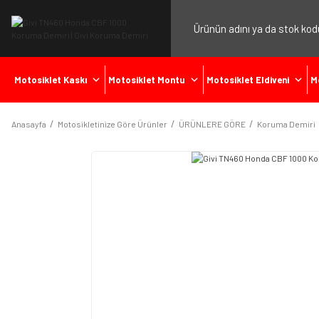
Motosiklet Kaskı
Motosiklet Montu
Motosiklet Eldiveni
M
Anasayfa
Motosikletinize Göre Ürünler
ÜRÜNLERE GÖRE
Koruma Demiri