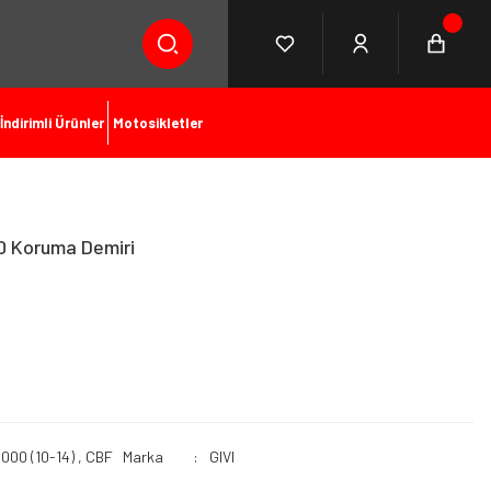
İndirimli Ürünler
Motosikletler
0 Koruma Demiri
000 (10-14)
,
CBF
Marka
GIVI