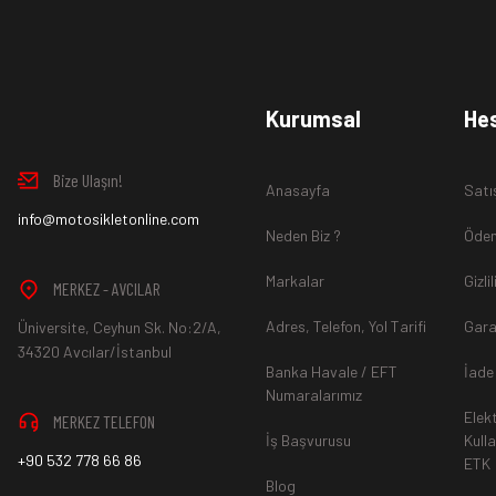
Ürün İadesi Nasıl Sağlanır ?
www.MotosikletOnline.com alışveriş sitesinden almış olduğ
Kurumsal
He
içinde teslim aldığınız şekli ile iade edebilirsiniz.
Bize Ulaşın!
Anasayfa
Satı
Aksi durum söz konusu olduğunda
info@motosikletonline.com
ürün "Yeniden Satışa” 
Neden Biz ?
Ödem
Markalar
Gizli
MERKEZ - AVCILAR
Adres, Telefon, Yol Tarifi
Gara
Üniversite, Ceyhun Sk. No:2/A,
*İade ve Değişim sürecinde ürünlerin
"Gönderici Ödemeli”
ola
34320 Avcılar/İstanbul
Banka Havale / EFT
İade
Numaralarımız
Elek
MERKEZ TELEFON
*
Ürün mağazamıza ulaştıktan sonra gerekli incelemelerin ardınd
İş Başvurusu
Kull
+90 532 778 66 86
ETK
hesaba ya da Kredi Kartına "Beş (5) ile On (10) iş günü” aras
Blog
durumlar ilgili bankanız ile yapılan sözleşme yükümlülüğüne ai