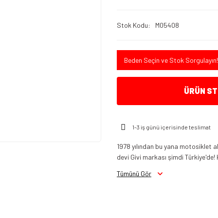
Stok Kodu
M05408
Beden Seçin ve Stok Sorgulayın!
ÜRÜN STO
1-3 iş günü içerisinde teslimat
1978 yılından bu yana motosiklet a
devi Givi markası şimdi Türkiye'de! 
Tümünü Gör