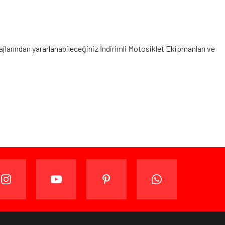
ajlarından yararlanabileceğiniz
İndirimli Motosiklet Ekipmanları
ve
ijinal ambalajında (paketi açılmamış ve kullanılmamış
ade edebilir veya değiştirebilirsiniz.