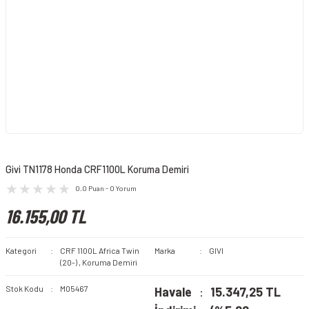
Givi TN1178 Honda CRF1100L Koruma Demiri
0.0 Puan - 0 Yorum
16.155,00 TL
Kategori
CRF 1100L Africa Twin
Marka
GIVI
(20-)
,
Koruma Demiri
Stok Kodu
M05467
Havale
15.347,25 TL