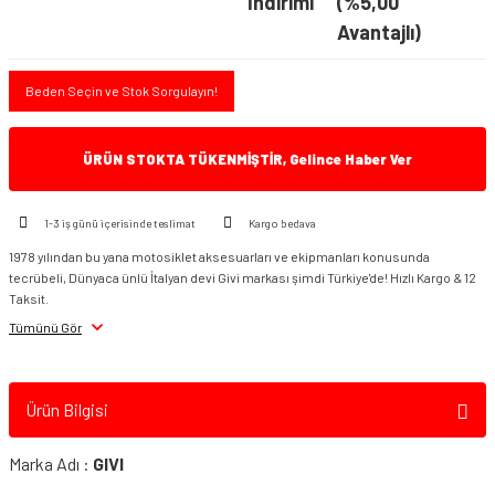
İndirimi
(%5,00
Avantajlı)
Beden Seçin ve Stok Sorgulayın!
ÜRÜN STOKTA TÜKENMİŞTİR, Gelince Haber Ver
1-3 iş günü içerisinde teslimat
Kargo bedava
1978 yılından bu yana motosiklet aksesuarları ve ekipmanları konusunda
tecrübeli, Dünyaca ünlü İtalyan devi Givi markası şimdi Türkiye'de! Hızlı Kargo & 12
Taksit.
Tümünü Gör
Ürün Bilgisi
Marka Adı :
GIVI