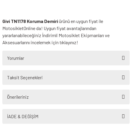
Givi TN1178 Koruma Demiri
ürünü en uygun fiyat ile
MotosikletOnline da! Uygun fiyat avantajlarından
yararlanabileceğiniz
İndirimli Motosiklet Ekipmanları
ve
Aksesuarlarını incelemek için tıklayınız!
Yorumlar
Taksit Seçenekleri
Bu ürüne ilk yorumu siz yapın!
Önerileriniz
Yorum Yaz
Bu ürünün fiyat bilgisi, resim, ürün açıklamalarında ve diğer konularda
yetersiz gördüğünüz noktaları öneri formunu kullanarak tarafımıza
İADE & DEĞİŞİM
iletebilirsiniz.
Görüş ve önerileriniz için teşekkür ederiz.