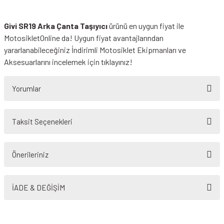
Givi SR19 Arka Çanta Taşıyıcı
ürünü en uygun fiyat ile
MotosikletOnline da! Uygun fiyat avantajlarından
yararlanabileceğiniz
İndirimli Motosiklet Ekipmanları
ve
Aksesuarlarını incelemek için tıklayınız!
Yorumlar
Taksit Seçenekleri
Bu ürüne ilk yorumu siz yapın!
Önerileriniz
Yorum Yaz
Bu ürünün fiyat bilgisi, resim, ürün açıklamalarında ve diğer konularda
yetersiz gördüğünüz noktaları öneri formunu kullanarak tarafımıza
İADE & DEĞİŞİM
iletebilirsiniz.
Görüş ve önerileriniz için teşekkür ederiz.