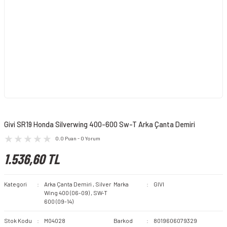
Givi SR19 Honda Silverwing 400-600 Sw-T Arka Çanta Demiri
0.0 Puan - 0 Yorum
1.536,60 TL
Kategori
Arka Çanta Demiri
,
Silver
Marka
GIVI
Wing 400 (06-09)
,
SW-T
600 (09-14)
Stok Kodu
M04028
Barkod
8019606079329