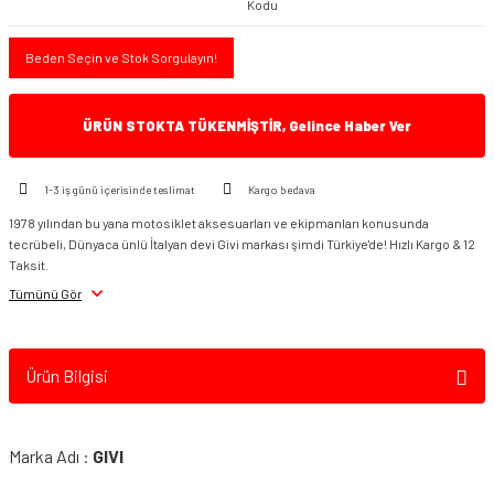
Kodu
Beden Seçin ve Stok Sorgulayın!
ÜRÜN STOKTA TÜKENMİŞTİR, Gelince Haber Ver
1-3 iş günü içerisinde teslimat
Kargo bedava
1978 yılından bu yana motosiklet aksesuarları ve ekipmanları konusunda
tecrübeli, Dünyaca ünlü İtalyan devi Givi markası şimdi Türkiye'de! Hızlı Kargo & 12
Taksit.
Tümünü Gör
Ürün Bilgisi
Marka Adı :
GIVI