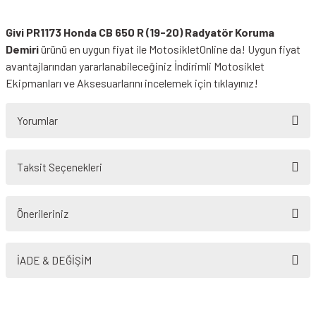
Givi PR1173 Honda CB 650 R (19-20) Radyatör Koruma
Demiri
ürünü en uygun fiyat ile MotosikletOnline da! Uygun fiyat
avantajlarından yararlanabileceğiniz
İndirimli Motosiklet
Ekipmanları
ve Aksesuarlarını incelemek için tıklayınız!
Yorumlar
Taksit Seçenekleri
Bu ürüne ilk yorumu siz yapın!
Önerileriniz
Yorum Yaz
Bu ürünün fiyat bilgisi, resim, ürün açıklamalarında ve diğer konularda
yetersiz gördüğünüz noktaları öneri formunu kullanarak tarafımıza
İADE & DEĞİŞİM
iletebilirsiniz.
Görüş ve önerileriniz için teşekkür ederiz.