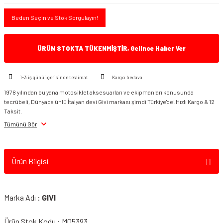
Beden Seçin ve Stok Sorgulayın!
ÜRÜN STOKTA TÜKENMİŞTİR, Gelince Haber Ver
1-3 iş günü içerisinde teslimat
Kargo bedava
1978 yılından bu yana motosiklet aksesuarları ve ekipmanları konusunda
tecrübeli, Dünyaca ünlü İtalyan devi Givi markası şimdi Türkiye'de! Hızlı Kargo & 12
Taksit.
Tümünü Gör
Ürün Bilgisi
Marka Adı :
GIVI
Ürün Stok Kodu : M05393