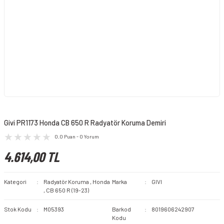
Givi PR1173 Honda CB 650 R Radyatör Koruma Demiri
0.0 Puan - 0 Yorum
4.614,00 TL
Kategori
Radyatör Koruma
,
Honda
Marka
GIVI
,
CB 650 R (19-23)
Stok Kodu
M05393
Barkod
8019606242907
Kodu