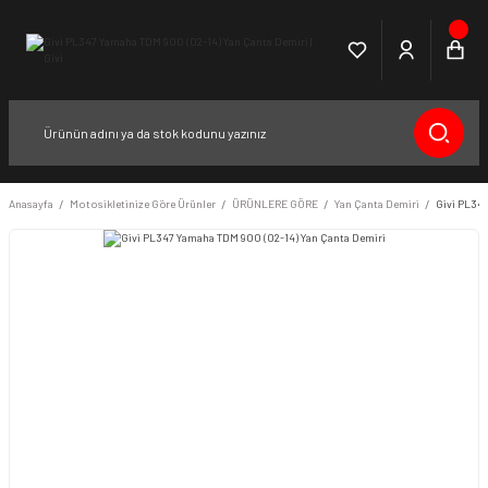
Anasayfa
Motosikletinize Göre Ürünler
ÜRÜNLERE GÖRE
Yan Çanta Demiri
Givi PL34