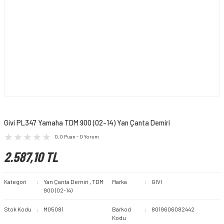
Givi PL347 Yamaha TDM 900 (02-14) Yan Çanta Demiri
0.0 Puan - 0 Yorum
2.587,10 TL
Kategori
Yan Çanta Demiri
,
TDM
Marka
GIVI
900 (02-14)
Stok Kodu
M05081
Barkod
8019606082442
Kodu