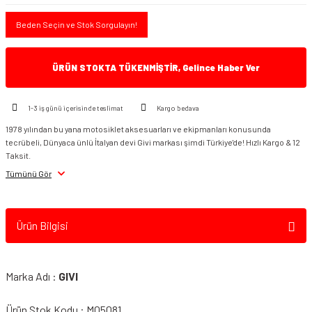
Beden Seçin ve Stok Sorgulayın!
ÜRÜN STOKTA TÜKENMİŞTİR, Gelince Haber Ver
1-3 iş günü içerisinde teslimat
Kargo bedava
1978 yılından bu yana motosiklet aksesuarları ve ekipmanları konusunda
tecrübeli, Dünyaca ünlü İtalyan devi Givi markası şimdi Türkiye'de! Hızlı Kargo & 12
Taksit.
Tümünü Gör
Ürün Bilgisi
Marka Adı :
GIVI
Ürün Stok Kodu : M05081