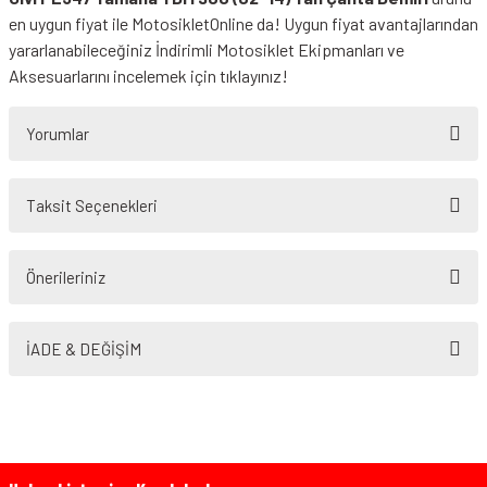
en uygun fiyat ile MotosikletOnline da! Uygun fiyat avantajlarından
yararlanabileceğiniz
İndirimli Motosiklet Ekipmanları
ve
Aksesuarlarını incelemek için tıklayınız!
Yorumlar
Taksit Seçenekleri
Bu ürüne ilk yorumu siz yapın!
Önerileriniz
Yorum Yaz
Bu ürünün fiyat bilgisi, resim, ürün açıklamalarında ve diğer konularda
yetersiz gördüğünüz noktaları öneri formunu kullanarak tarafımıza
İADE & DEĞİŞİM
iletebilirsiniz.
Görüş ve önerileriniz için teşekkür ederiz.
Ürün resmi kalitesiz, bozuk veya görüntülenemiyor.
Ürün açıklamasında eksik bilgiler bulunuyor.