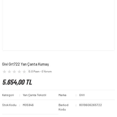
Givi Grt722 Yan Çanta Kumaş
0.0 Puan - 0 Yorum
5.654,00 TL
Kategori
Yan Çanta Tekstil
Marka
GIVI
Stok Kodu
M05946
Barkod
8019606265722
Kodu