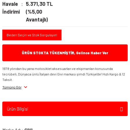
Havale
5.371,30 TL
İndirimi
(%5,00
Avantajlı)
Beden Seçin ve Stok Sorgulayın!
ÜRÜN STOKTA TÜKENMİŞTİR, Gelince Haber Ver
1978 yılından bu yana motosiklet aksesuarları ve ekipmanları konusunda
tecrübeli, Dünyaca ünlü İtalyan devi Givi markası şimdi Türkiye'de! Hızlı Kargo & 12
Taksit.
Tümünü Gör
Ürün Bilgisi
Marka Adı :
GIVI