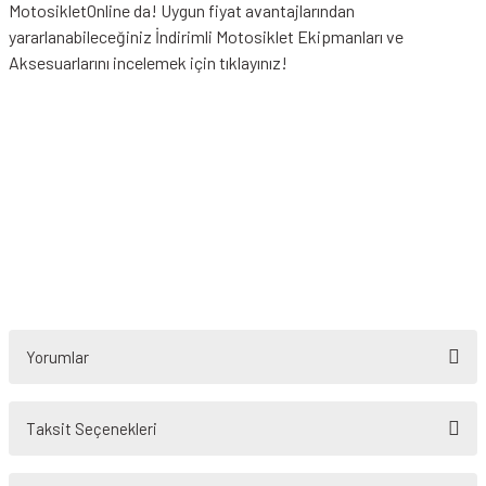
MotosikletOnline da! Uygun fiyat avantajlarından
yararlanabileceğiniz
İndirimli Motosiklet Ekipmanları
ve
Aksesuarlarını incelemek için tıklayınız!
Yorumlar
Taksit Seçenekleri
Bu ürüne ilk yorumu siz yapın!