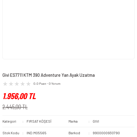
Givi ES7711 KTM 390 Adventure Yan Ayak Uzatma
0.0 Puan - 0 Yorum
1.956,00 TL
2.445,00 TL
Kategori
FIRSAT KÖŞESİ
Marka
GIVI
Stok Kodu
IND.M05565
Barkod
9900000930790