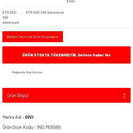
Kodu
KTM 250-
KTM 250-390 Adventure
390
Adventure
Beden Seçin ve Stok Sorgulayın!
ÜRÜN STOKTA TÜKENMİŞTİR, Gelince Haber Ver
Mağazada Özel İndirim
Ürün Bilgisi
Marka Adı :
GIVI
Ürün Stok Kodu : IND.M05565