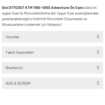
Givi D7703ST KTM 1190-1050 Adventure Ön Cam
ürünü en
uygun fiyat ile MotosikletOnline da! Uygun fiyat avantajlarından
yararlanabileceğiniz
İndirimli Motosiklet Ekipmanları
ve
Aksesuarlarını incelemek için tıklayınız!
Yorumlar
Taksit Seçenekleri
Bu ürüne ilk yorumu siz yapın!
Önerileriniz
Yorum Yaz
Bu ürünün fiyat bilgisi, resim, ürün açıklamalarında ve diğer konularda
yetersiz gördüğünüz noktaları öneri formunu kullanarak tarafımıza
İADE & DEĞİŞİM
iletebilirsiniz.
Görüş ve önerileriniz için teşekkür ederiz.
Ürün resmi kalitesiz, bozuk veya görüntülenemiyor.