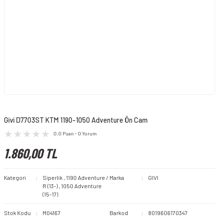
Givi D7703ST KTM 1190-1050 Adventure Ön Cam
0.0 Puan - 0 Yorum
1.860,00 TL
Kategori
Siperlik
,
1190 Adventure /
Marka
GIVI
R (13-)
,
1050 Adventure
(15-17)
Stok Kodu
M04167
Barkod
8019606170347