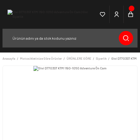
Anasayfa
Motosikletinize Göre Ürünler
ÜRÜNLERE GÖRE
Siperlik
Givi D7703ST KTM 1