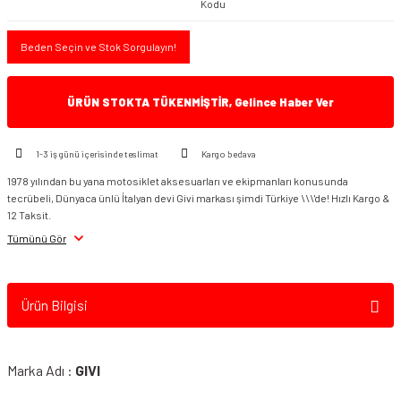
Kodu
Beden Seçin ve Stok Sorgulayın!
ÜRÜN STOKTA TÜKENMİŞTİR, Gelince Haber Ver
1-3 iş günü içerisinde teslimat
Kargo bedava
1978 yılından bu yana motosiklet aksesuarları ve ekipmanları konusunda
tecrübeli, Dünyaca ünlü İtalyan devi Givi markası şimdi Türkiye \\\'de! Hızlı Kargo &
12 Taksit.
Tümünü Gör
Ürün Bilgisi
Marka Adı :
GIVI