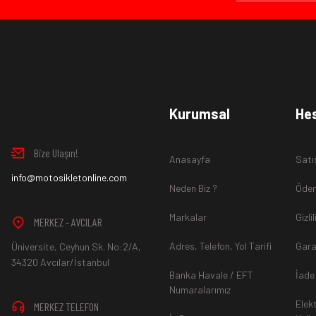
Ürün İadesi Nasıl Sağlanır ?
www.MotosikletOnline.com alışveriş sitesinden almış olduğ
Kurumsal
He
içinde teslim aldığınız şekli ile iade edebilirsiniz.
Bize Ulaşın!
Anasayfa
Satı
Aksi durum söz konusu olduğunda
info@motosikletonline.com
ürün "Yeniden Satışa” 
Neden Biz ?
Ödem
Markalar
Gizli
MERKEZ - AVCILAR
Adres, Telefon, Yol Tarifi
Gara
Üniversite, Ceyhun Sk. No:2/A,
*İade ve Değişim sürecinde ürünlerin
"Gönderici Ödemeli”
ola
34320 Avcılar/İstanbul
Banka Havale / EFT
İade
Numaralarımız
Elek
MERKEZ TELEFON