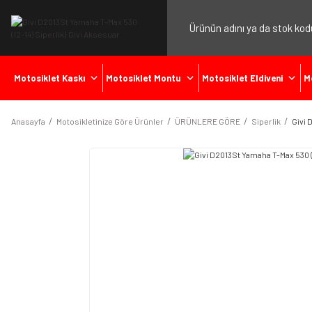
Motosiklet Kaskı
Motosiklet Montu
Motosiklet Eldiveni
M
Anasayfa
Motosikletinize Göre Ürünler
ÜRÜNLERE GÖRE
Siperlik
Givi 