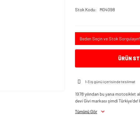
Stok Kodu
M04098
Beden Seçin ve Stok Sorgulayın!
ÜRÜN STO
1-3 iş günü içerisinde teslimat
1978 yılından bu yana motosiklet a
devi Givi markası şimdi Türkiye'de! 
Tümünü Gör