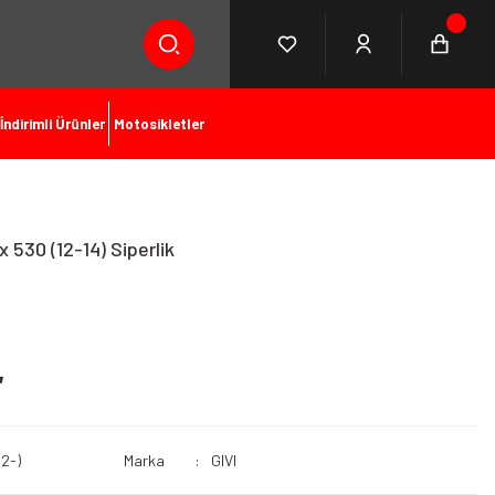
İndirimli Ürünler
Motosikletler
530 (12-14) Siperlik
L
12-)
Marka
GIVI