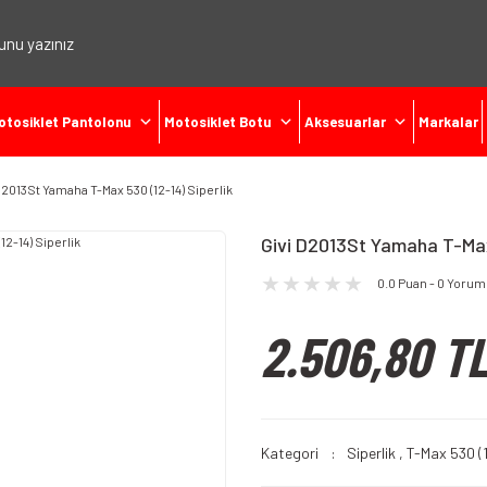
otosiklet Pantolonu
Motosiklet Botu
Aksesuarlar
Markalar
D2013St Yamaha T-Max 530 (12-14) Siperlik
Givi D2013St Yamaha T-Max 
0.0 Puan - 0 Yorum
2.506,80 T
Kategori
Siperlik
,
T-Max 530 (