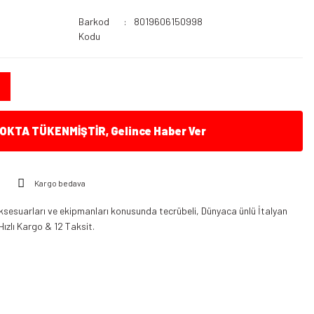
Barkod
8019606150998
Kodu
KTA TÜKENMİŞTİR, Gelince Haber Ver
Kargo bedava
ksesuarları ve ekipmanları konusunda tecrübeli, Dünyaca ünlü İtalyan
Hızlı Kargo & 12 Taksit.