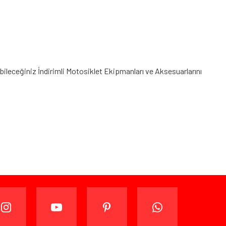
abileceğiniz
İndirimli Motosiklet Ekipmanları
ve Aksesuarlarını
ijinal ambalajında (paketi açılmamış ve kullanılmamış
ade edebilir veya değiştirebilirsiniz.