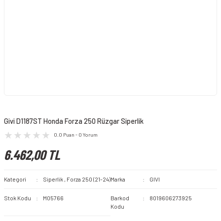
Givi D1187ST Honda Forza 250 Rüzgar Siperlik
0.0 Puan - 0 Yorum
6.462,00 TL
Kategori
Siperlik
,
Forza 250 (21-24)
Marka
GIVI
Stok Kodu
M05766
Barkod
8019606273925
Kodu