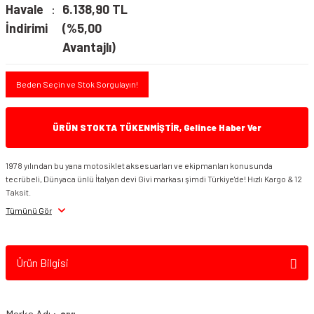
Havale
6.138,90 TL
İndirimi
(%5,00
Avantajlı)
Beden Seçin ve Stok Sorgulayın!
ÜRÜN STOKTA TÜKENMİŞTİR, Gelince Haber Ver
1978 yılından bu yana motosiklet aksesuarları ve ekipmanları konusunda
tecrübeli, Dünyaca ünlü İtalyan devi Givi markası şimdi Türkiye'de! Hızlı Kargo & 12
Taksit.
Tümünü Gör
Ürün Bilgisi
Marka Adı :