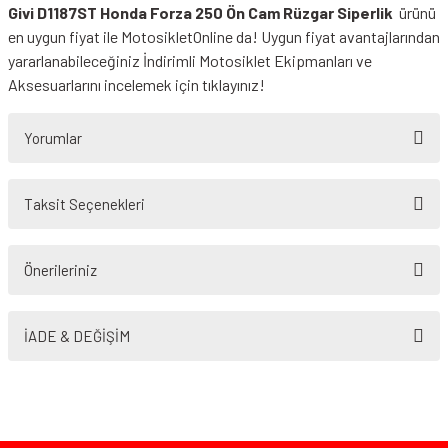
Givi D1187ST Honda Forza 250 Ön Cam Rüzgar Siperlik
ürünü
en uygun fiyat ile MotosikletOnline da! Uygun fiyat avantajlarından
yararlanabileceğiniz
İndirimli Motosiklet Ekipmanları
ve
Aksesuarlarını incelemek için tıklayınız!
Yorumlar
Taksit Seçenekleri
Bu ürüne ilk yorumu siz yapın!
Önerileriniz
Yorum Yaz
Bu ürünün fiyat bilgisi, resim, ürün açıklamalarında ve diğer konularda
yetersiz gördüğünüz noktaları öneri formunu kullanarak tarafımıza
İADE & DEĞİŞİM
iletebilirsiniz.
Görüş ve önerileriniz için teşekkür ederiz.
Ürün resmi kalitesiz, bozuk veya görüntülenemiyor.