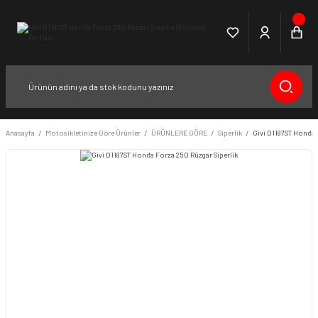
Anasayfa
Motosikletinize Göre Ürünler
ÜRÜNLERE GÖRE
Siperlik
Givi D1187ST Honda 