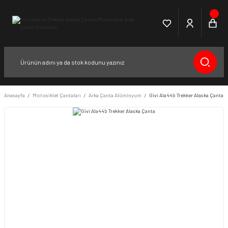
Anasayfa
Motosiklet Çantaları
Arka Çanta Alüminyum
Givi Ala44b Trekker Alaska Çanta