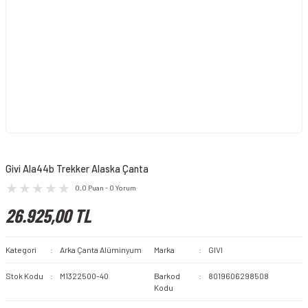
Givi Ala44b Trekker Alaska Çanta
0.0 Puan - 0 Yorum
26.925,00 TL
Kategori
Arka Çanta Alüminyum
Marka
GIVI
Stok Kodu
M1322500-40
Barkod
8019606298508
Kodu