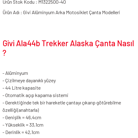
Ürün Stok Kodu : M1322500-40
Ürün Adı : Givi Alüminyum Arka Motosiklet Çanta Modelleri
Givi Ala44b Trekker Alaska Çanta Nasıl
?
- Alüminyum
- Çizilmeye dayanıklı yüzey
- 44 Litre kapasite
- Otomatik açıp kapama sistemi
- Gerektiğinde tek bir hareketle çantayı çıkarıp götürebilme
özelliği(anahtarla)
- Genişlik = 46,4cm
- Yükseklik = 33,1cm
- Derinlik = 42,1cm