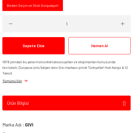
Beden Seçin ve Stok Sorgulayın!
Sepete Ekle
Hemen Al
1978 yılından bu yana motosiklet aksesuarları ve ekipmanları konusunda
tecrübeli, Dünyaca ünlü İtalyan devi Givi markası şimdi Türkiye'de! Hızlı Kargo & 12
Taksit.
Tümünü Gör
Ürün Bilgisi
Marka Adı :
GIVI