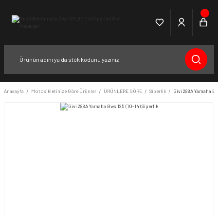
Anasayfa
Motosikletinize Göre Ürünler
ÜRÜNLERE GÖRE
Siperlik
Givi 288A Yamaha Bws