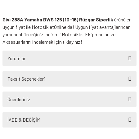
Givi 288A Yamaha BWS 125 (10-16) Rüzgar Siperlik
ürünü en
uygun fiyat ile MotosikletOnline da! Uygun fiyat avantajlarından
yararlanabileceğiniz
İndirimli Motosiklet Ekipmanları
ve
Aksesuarlarını incelemek için tıklayınız!
Yorumlar
Taksit Seçenekleri
Bu ürüne ilk yorumu siz yapın!
Önerileriniz
Yorum Yaz
Bu ürünün fiyat bilgisi, resim, ürün açıklamalarında ve diğer konularda
yetersiz gördüğünüz noktaları öneri formunu kullanarak tarafımıza
İADE & DEĞİŞİM
iletebilirsiniz.
Görüş ve önerileriniz için teşekkür ederiz.