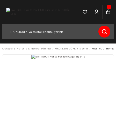
Anasayfa
Motosikletinize Göre Ürünler
ÜRÜNLERE GÖRE
Siperlik
Givi 1190DT Honda P