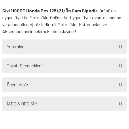
Givi 1190DT Honda Pcx 125 (21) Ön Cam Siperlik
ürünü en
uygun fiyat ile MotosikletOnline da! Uygun fiyat avantajlarından
yararlanabileceğiniz
İndirimli Motosiklet Ekipmanları
ve
Aksesuarlarını incelemek için tıklayınız!
Yorumlar
Taksit Seçenekleri
Bu ürüne ilk yorumu siz yapın!
Önerileriniz
Yorum Yaz
Bu ürünün fiyat bilgisi, resim, ürün açıklamalarında ve diğer konularda
yetersiz gördüğünüz noktaları öneri formunu kullanarak tarafımıza
İADE & DEĞİŞİM
iletebilirsiniz.
Görüş ve önerileriniz için teşekkür ederiz.