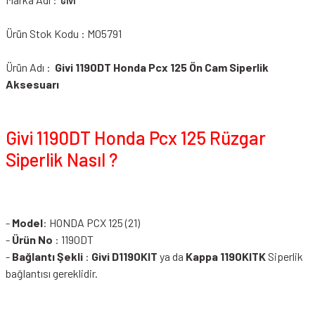
GIVI
Ürün Stok Kodu : M05791
Ürün Adı :
Givi 1190DT Honda Pcx 125 Ön Cam Siperlik
Aksesuarı
Givi 1190DT Honda Pcx 125 Rüzgar
Siperlik Nasıl ?
-
Model
: HONDA PCX 125 (21)
-
Ürün No
: 1190DT
-
Bağlantı Şekli
:
Givi D1190KIT
ya da
Kappa 1190KITK
Siperlik
bağlantısı gereklidir.