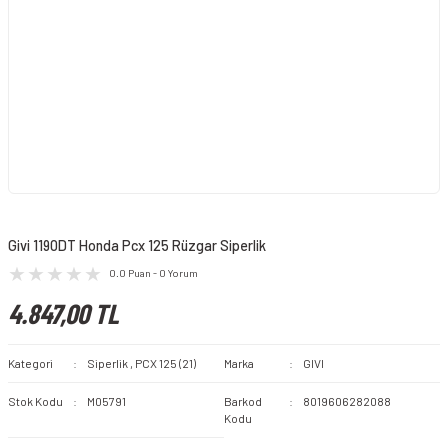
Givi 1190DT Honda Pcx 125 Rüzgar Siperlik
0.0 Puan - 0 Yorum
4.847,00 TL
Kategori
Siperlik
,
PCX 125 (21)
Marka
GIVI
Stok Kodu
M05791
Barkod
8019606282088
Kodu