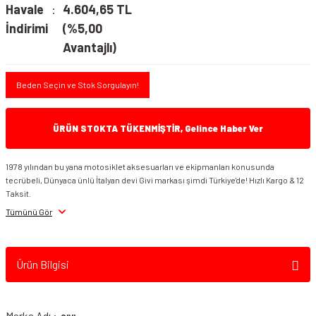
Havale
4.604,65 TL
İndirimi
(%5,00
Avantajlı)
Beden Seçin ve Stok Sorgulayın!
ÜRÜN STOKTA TÜKENMİŞTİR, Gelince Haber Ver
1978 yılından bu yana motosiklet aksesuarları ve ekipmanları konusunda
tecrübeli, Dünyaca ünlü İtalyan devi Givi markası şimdi Türkiye'de! Hızlı Kargo & 12
Taksit.
Tümünü Gör
Ürün Bilgisi
Marka Adı :