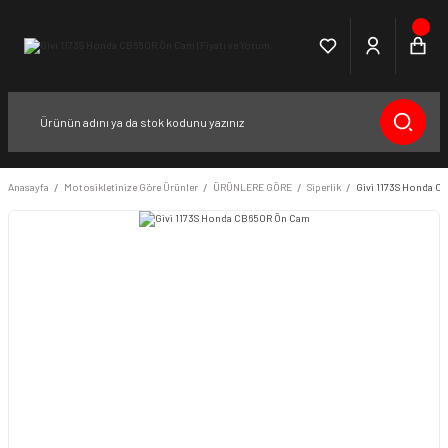
Anasayfa
Motosikletinize Göre Ürünler
ÜRÜNLERE GÖRE
Siperlik
Givi 1173S Honda 