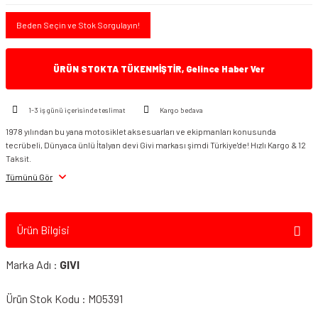
Beden Seçin ve Stok Sorgulayın!
ÜRÜN STOKTA TÜKENMİŞTİR, Gelince Haber Ver
1-3 iş günü içerisinde teslimat
Kargo bedava
1978 yılından bu yana motosiklet aksesuarları ve ekipmanları konusunda
tecrübeli, Dünyaca ünlü İtalyan devi Givi markası şimdi Türkiye'de! Hızlı Kargo & 12
Taksit.
Tümünü Gör
Ürün Bilgisi
Marka Adı :
GIVI
Ürün Stok Kodu : M05391