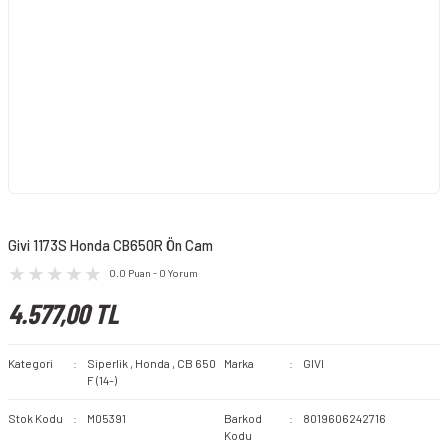
Givi 1173S Honda CB650R Ön Cam
0.0 Puan - 0 Yorum
4.577,00 TL
Kategori
Siperlik
,
Honda
,
CB 650
Marka
GIVI
F (14-)
Stok Kodu
M05391
Barkod
8019606242716
Kodu