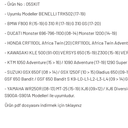
- Ürün No : 05SKIT
- Uyumlu Modeller BENELLI TRK502 (17-19)
- BMW F800 R (15-19) G 310 R (17-19) G 310 GS (17-20)
- DUCATI Monster 696-796-1100 (08-14) Monster 1200 (14-19)
- HONDA CRF1100L Africa Twin (20) CRF1100L Africa Twin Advent
- KAWASAKI KLE 500 (91-00) VERSYS 650 (15-19) Z300 (15-16) VER
- KTM 1050 Adventure (15 > 16) / 1090 Adventure (17-19) 1290 Super
- SUZUKI GSX 650F (08 > 14) / GSX 1250F (10 > 15) Gladius 650 (09-
GSF 650 Bandit / GSF 650 Bandit S K9-L0-L1-L2-L3-L4 (09 > 14) GSR 
- YAMAHA WR250R (08-13) MT-25 (15-19) XJ6 (09>12) / XJ6 Diversion 
S900A-S901A Modelleri ile uyumludur.
Ürün pdf dosyasını indirmek için tıklayınız