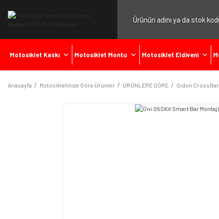
Motosiklet Kaskı
Motosiklet Montu
Motosiklet Eldiveni
M
Anasayfa
Motosikletinize Göre Ürünler
ÜRÜNLERE GÖRE
Gidon CrossBar