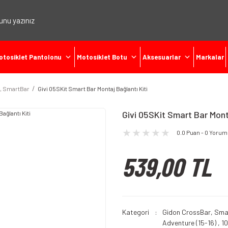
otosiklet Pantolonu
Motosiklet Botu
Aksesuarlar
Markalar
, SmartBar
Givi 05SKit Smart Bar Montaj Bağlantı Kiti
Givi 05SKit Smart Bar Monta
0.0 Puan - 0 Yorum
539,00 TL
Kategori
Gidon CrossBar, Sma
Adventure (15-16)
,
10