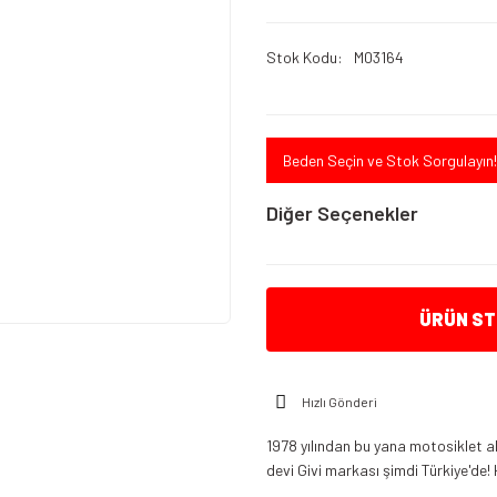
Stok Kodu
M03164
Beden Seçin ve Stok Sorgulayın!
Diğer Seçenekler
ÜRÜN STO
Hızlı Gönderi
1978 yılından bu yana motosiklet a
devi Givi markası şimdi Türkiye'de! 
Givi S900A Smart Bar (Universal)