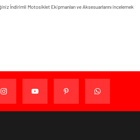
ğiniz
İndirimli Motosiklet Ekipmanları
ve Aksesuarlarını incelemek
ijinal ambalajında (paketi açılmamış ve kullanılmamış
ade edebilir veya değiştirebilirsiniz.