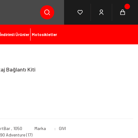
İndirimli Ürünler
Motosikletler
j Bağlantı Kiti
rtBar
,
1050
Marka
GIVI
90 Adventure (17)